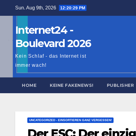
Skip
Sun. Aug 9th, 2026
12:20:30 PM
to
content
Internet24 -
Boulevard 2026
Kein Schlaf - das Internet ist
immer wach!
HOME
KEINE FAKENEWS!
PUBLISHER
UNCATEGORIZED - EINSORTIEREN GANZ VERGESSEN!
Der ESC: Der einzi