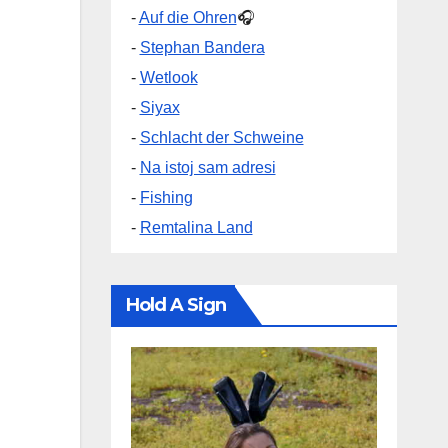
-
Auf die Ohren
🎧
-
Stephan Bandera
-
Wetlook
-
Siyax
-
Schlacht der Schweine
-
Na istoj sam adresi
-
Fishing
-
Remtalina Land
Hold A Sign