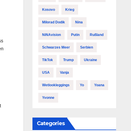
Kosovo
Krieg
Milorad Dodik
Nina
NiNAvision
Putin
Rußland
ss
Schwarzes Meer
Serbien
en
TikTok
Trump
Ukraine
USA
Vanja
Wetlookleggings
Yo
Yoana
Yvonne
t
Categories