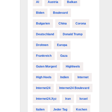
AI
Austria
Balkan
Biden
Boulevard
Bulgarien
China
Corona
Deutschland
Donald Trump
Drohnen
Europa
Frankreich
Gaza
Guten Morgen!
Highheels
High Heels
Indien
Internet
Internet24
Internet24 Boulevard
Internet24.xyz
Iran
Israel
Italien
Jeder Tag
Kochen