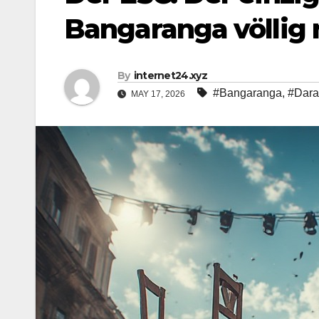
Bangaranga völlig 
By
internet24.xyz
#Bangaranga
,
#Dara
MAY 17, 2026