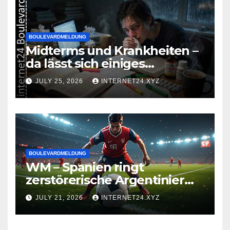
BOULEVARDMELDUNG
Midterms und Krankheiten –
da lässt sich einiges
zusammenbrauen!
JULY 25, 2026
INTERNET24.XYZ
BOULEVARDMELDUNG
WM – Spanien ringt
zerstörerische Argentinier
nieder
JULY 21, 2026
INTERNET24.XYZ