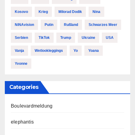
Kosovo
Krieg
Milorad Dodik
Nina
NiNAvision
Putin
Rußland
Schwarzes Meer
Serbien
TikTok
Trump
Ukraine
USA
Vanja
Wetlookleggings
Yo
Yoana
Yvonne
Categories
Boulevardmeldung
elephantis