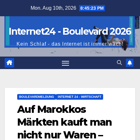
Skip
Mon. Aug 10th, 2026
8:45:24 PM
to
content
Internet24 - Boulevard 2026
Kein Schlaf - das Internet ist immer wach!
BOULEVARDMELDUNG
INTERNET 24 - WIRTSCHAFT
Auf Marokkos
Märkten kauft man
nicht nur Waren –