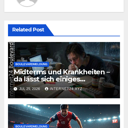
Related Post
BOULEVARDMELDUNG
Midterms und Krankheiten –
da lässt sich einiges
zusammenbrauen!
JUL 25, 2026
INTERNET24.XYZ
BOULEVARDMELDUNG