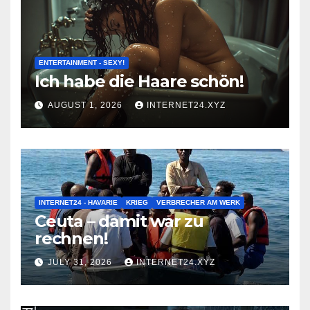
ENTERTAINMENT - SEXY!
Ich habe die Haare schön!
AUGUST 1, 2026
INTERNET24.XYZ
INTERNET24 - HAVARIE
KRIEG
VERBRECHER AM WERK
Ceuta – damit war zu
rechnen!
JULY 31, 2026
INTERNET24.XYZ