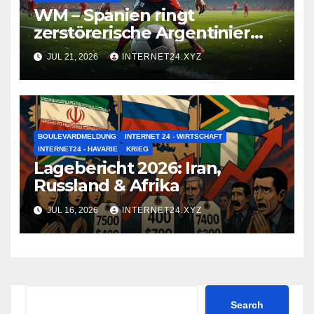
WM – Spanien ringt
zerstörerische Argentinier
nieder
JUL 21, 2026
INTERNET24.XYZ
BOULEVARDMELDUNG
INTERNET 24 - WIRTSCHAFT
INTERNET24 - HAVARIE
KRIEG
Lagebericht 2026: Iran,
Russland & Afrika
JUL 16, 2026
INTERNET24.XYZ
Search
Search