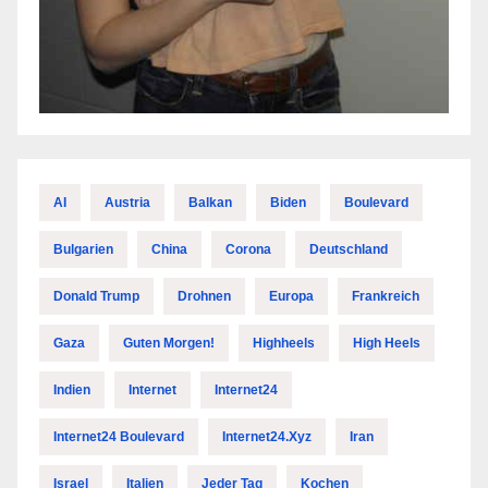
AI
Austria
Balkan
Biden
Boulevard
Bulgarien
China
Corona
Deutschland
Donald Trump
Drohnen
Europa
Frankreich
Gaza
Guten Morgen!
Highheels
High Heels
Indien
Internet
Internet24
Internet24 Boulevard
Internet24.xyz
Iran
Israel
Italien
Jeder Tag
Kochen