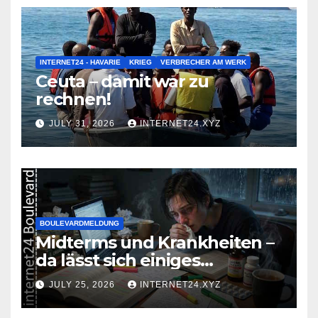
INTERNET24 - HAVARIE
KRIEG
VERBRECHER AM WERK
Ceuta – damit war zu
rechnen!
JULY 31, 2026
INTERNET24.XYZ
BOULEVARDMELDUNG
Midterms und Krankheiten –
da lässt sich einiges
zusammenbrauen!
JULY 25, 2026
INTERNET24.XYZ