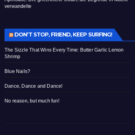
verwandelte
DON’T STOP, FRIEND, KEEP SURFING!
The Sizzle That Wins Every Time: Butter Garlic Lemon
Shrimp
Blue Nails?
Dance, Dance and Dance!
No reason, but much fun!