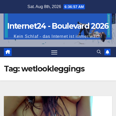
Skip
Sat. Aug 8th, 2026
6:36:59 AM
to
content
Internet24 - Boulevard 2026
Kein Schlaf - das Internet ist immer wach!
Tag:
wetlookleggings