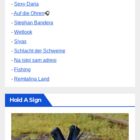
-
Sexy Daria
-
Auf die Ohren
🎧
-
Stephan Bandera
-
Wetlook
-
Siyax
-
Schlacht der Schweine
-
Na istoj sam adresi
-
Fishing
-
Remtalina Land
Hold A Sign