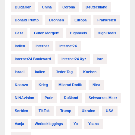
Bulgarien
China
Corona
Deutschland
Donald Trump
Drohnen
Europa
Frankreich
Gaza
Guten Morgen!
Highheels
High Heels
Indien
Internet
Internet24
Internet24 Boulevard
Internet24.xyz
Iran
Israel
Italien
Jeder Tag
Kochen
Kosovo
Krieg
Milorad Dodik
Nina
NiNAvision
Putin
Rußland
Schwarzes Meer
Serbien
TikTok
Trump
Ukraine
USA
Vanja
Wetlookleggings
Yo
Yoana