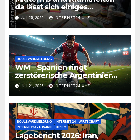
da lässt sich einiges
zusammenbrauen!
JUL 25, 2026
INTERNET24.XYZ
BOULEVARDMELDUNG
WM – Spanien ringt
zerstörerische Argentinier
nieder
JUL 21, 2026
INTERNET24.XYZ
BOULEVARDMELDUNG
INTERNET 24 - WIRTSCHAFT
INTERNET24 - HAVARIE
KRIEG
Lagebericht 2026: Iran,