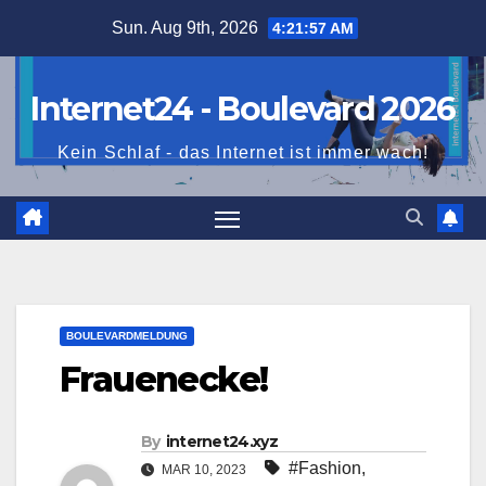
Skip
Sun. Aug 9th, 2026
4:21:58 AM
to
content
Internet24 - Boulevard 2026
Kein Schlaf - das Internet ist immer wach!
BOULEVARDMELDUNG
Frauenecke!
By
internet24.xyz
#Fashion
,
MAR 10, 2023