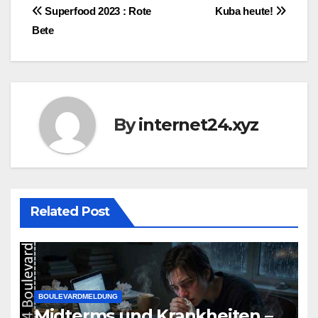
Post
Superfood 2023 : Rote
Kuba heute!
Bete
navigation
By
internet24.xyz
Related Post
BOULEVARDMELDUNG
Midterms und Krankheiten –