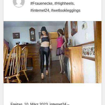
#Frauenecke
,
#Highheels
,
#internet24
,
#wetlookleggings
Freitag, 10. März 2023, internet24 –