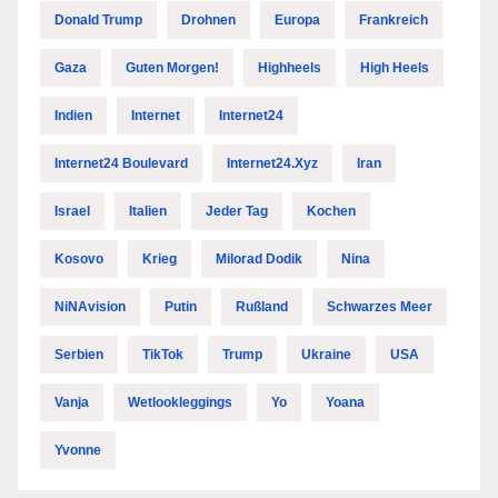
Donald Trump
Drohnen
Europa
Frankreich
Gaza
Guten Morgen!
Highheels
High Heels
Indien
Internet
Internet24
Internet24 Boulevard
Internet24.xyz
Iran
Israel
Italien
Jeder Tag
Kochen
Kosovo
Krieg
Milorad Dodik
Nina
NiNAvision
Putin
Rußland
Schwarzes Meer
Serbien
TikTok
Trump
Ukraine
USA
Vanja
Wetlookleggings
Yo
Yoana
Yvonne