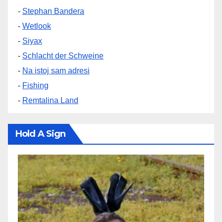
-
Stephan Bandera
-
Wetlook
-
Siyax
-
Schlacht der Schweine
-
Na istoj sam adresi
-
Fishing
-
Remtalina Land
Hold A Sign