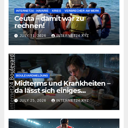
INTERNET24 - HAVARIE
KRIEG
VERBRECHER AM WERK
Ceuta – damit war zu
rechnen!
JULY 31, 2026
INTERNET24.XYZ
BOULEVARDMELDUNG
Midterms und Krankheiten –
da lässt sich einiges
zusammenbrauen!
JULY 25, 2026
INTERNET24.XYZ