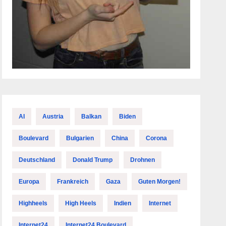
AI
Austria
Balkan
Biden
Boulevard
Bulgarien
China
Corona
Deutschland
Donald Trump
Drohnen
Europa
Frankreich
Gaza
Guten Morgen!
Highheels
High Heels
Indien
Internet
Internet24
Internet24 Boulevard