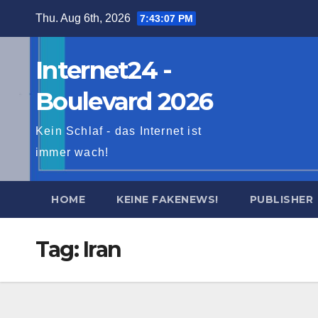
Skip
Thu. Aug 6th, 2026
7:43:09 PM
to
content
Internet24 -
Boulevard 2026
Kein Schlaf - das Internet ist
immer wach!
HOME
KEINE FAKENEWS!
PUBLISHER
Tag:
Iran