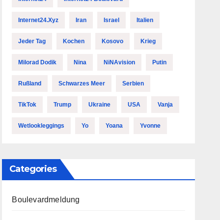
Internet24.xyz
Iran
Israel
Italien
Jeder Tag
Kochen
Kosovo
Krieg
Milorad Dodik
Nina
NiNAvision
Putin
Rußland
Schwarzes Meer
Serbien
TikTok
Trump
Ukraine
USA
Vanja
Wetlookleggings
Yo
Yoana
Yvonne
Categories
Boulevardmeldung