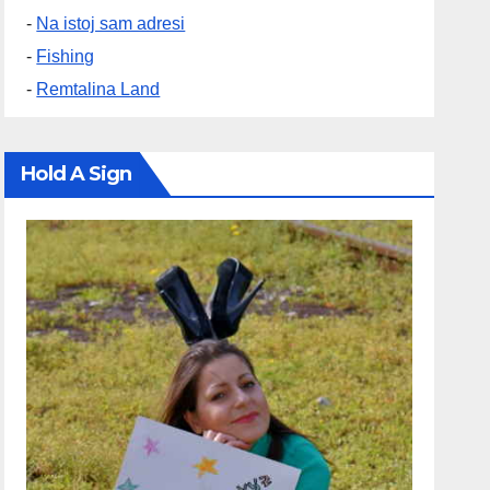
-
Na istoj sam adresi
-
Fishing
-
Remtalina Land
Hold A Sign