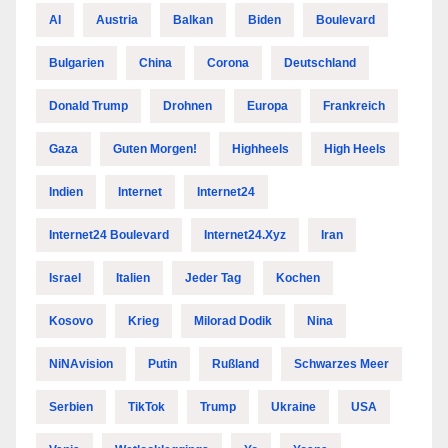
AI
Austria
Balkan
Biden
Boulevard
Bulgarien
China
Corona
Deutschland
Donald Trump
Drohnen
Europa
Frankreich
Gaza
Guten Morgen!
Highheels
High Heels
Indien
Internet
Internet24
Internet24 Boulevard
Internet24.xyz
Iran
Israel
Italien
Jeder Tag
Kochen
Kosovo
Krieg
Milorad Dodik
Nina
NiNAvision
Putin
Rußland
Schwarzes Meer
Serbien
TikTok
Trump
Ukraine
USA