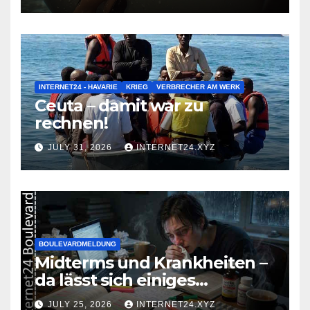
INTERNET24 - HAVARIE
KRIEG
VERBRECHER AM WERK
Ceuta – damit war zu
rechnen!
JULY 31, 2026
INTERNET24.XYZ
BOULEVARDMELDUNG
Midterms und Krankheiten –
da lässt sich einiges
zusammenbrauen!
JULY 25, 2026
INTERNET24.XYZ