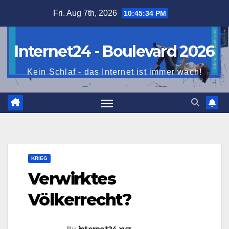
Skip
Fri. Aug 7th, 2026
10:45:35 PM
to
content
Internet24 - Boulevard 2026
Kein Schlaf - das Internet ist immer wach!
KRIEG
Verwirktes
Völkerrecht?