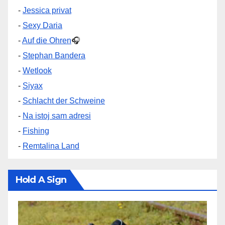
-
Jessica privat
-
Sexy Daria
-
Auf die Ohren
🎧
-
Stephan Bandera
-
Wetlook
-
Siyax
-
Schlacht der Schweine
-
Na istoj sam adresi
-
Fishing
-
Remtalina Land
Hold A Sign