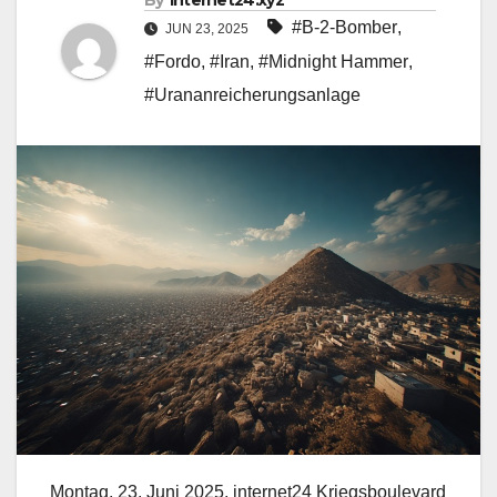
By
internet24.xyz
#B-2-Bomber
,
JUN 23, 2025
#Fordo
,
#Iran
,
#Midnight Hammer
,
#Urananreicherungsanlage
Montag, 23. Juni 2025, internet24 Kriegsboulevard