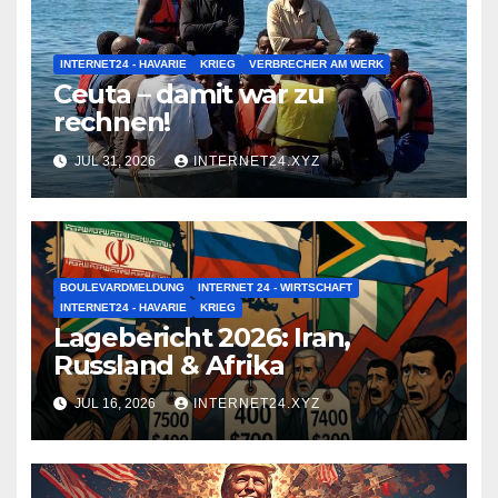
INTERNET24 - HAVARIE
KRIEG
VERBRECHER AM WERK
Ceuta – damit war zu
rechnen!
JUL 31, 2026
INTERNET24.XYZ
BOULEVARDMELDUNG
INTERNET 24 - WIRTSCHAFT
INTERNET24 - HAVARIE
KRIEG
Lagebericht 2026: Iran,
Russland & Afrika
JUL 16, 2026
INTERNET24.XYZ