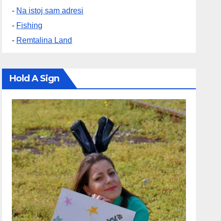
-
Na istoj sam adresi
-
Fishing
-
Remtalina Land
Hold A Sign