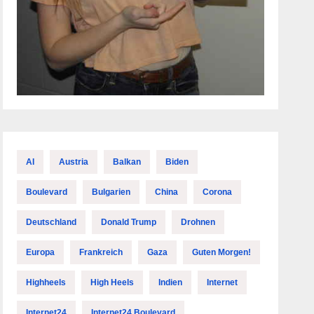
AI
Austria
Balkan
Biden
Boulevard
Bulgarien
China
Corona
Deutschland
Donald Trump
Drohnen
Europa
Frankreich
Gaza
Guten Morgen!
Highheels
High Heels
Indien
Internet
Internet24
Internet24 Boulevard