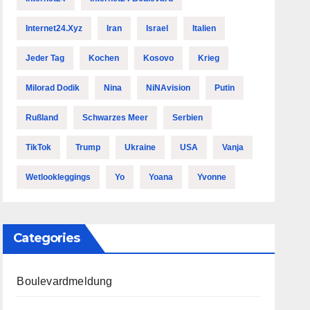
Internet24.xyz
Iran
Israel
Italien
Jeder Tag
Kochen
Kosovo
Krieg
Milorad Dodik
Nina
NiNAvision
Putin
Rußland
Schwarzes Meer
Serbien
TikTok
Trump
Ukraine
USA
Vanja
Wetlookleggings
Yo
Yoana
Yvonne
Categories
Boulevardmeldung