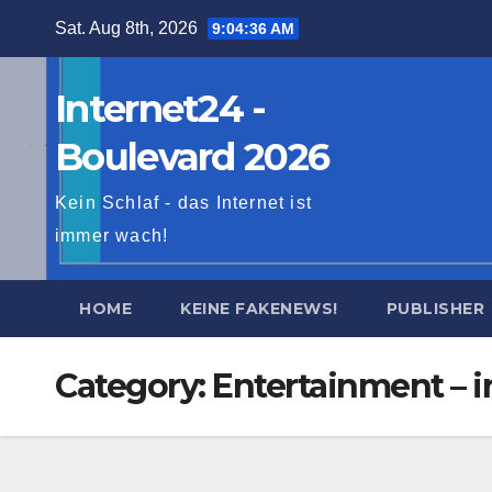
Skip
Sat. Aug 8th, 2026
9:04:38 AM
to
content
Internet24 -
Boulevard 2026
Kein Schlaf - das Internet ist
immer wach!
HOME
KEINE FAKENEWS!
PUBLISHER
Category:
Entertainment – i