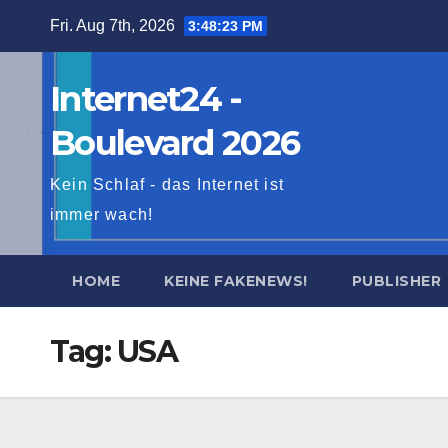
Skip
Fri. Aug 7th, 2026
3:48:25 PM
to
content
Internet24 -
Boulevard 2026
Kein Schlaf - das Internet ist
immer wach!
HOME
KEINE FAKENEWS!
PUBLISHER
Tag:
USA