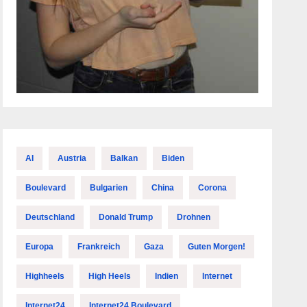
AI
Austria
Balkan
Biden
Boulevard
Bulgarien
China
Corona
Deutschland
Donald Trump
Drohnen
Europa
Frankreich
Gaza
Guten Morgen!
Highheels
High Heels
Indien
Internet
Internet24
Internet24 Boulevard