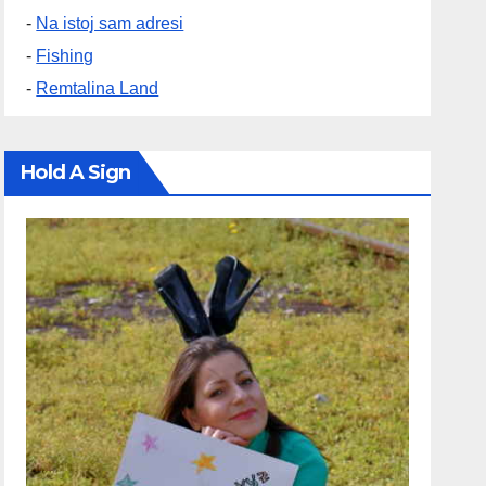
-
Na istoj sam adresi
-
Fishing
-
Remtalina Land
Hold A Sign