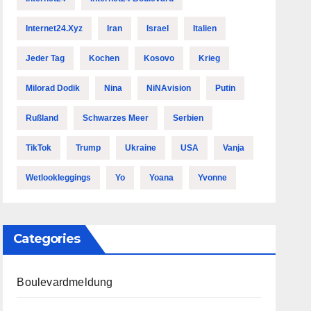
Internet24.xyz
Iran
Israel
Italien
Jeder Tag
Kochen
Kosovo
Krieg
Milorad Dodik
Nina
NiNAvision
Putin
Rußland
Schwarzes Meer
Serbien
TikTok
Trump
Ukraine
USA
Vanja
Wetlookleggings
Yo
Yoana
Yvonne
Categories
Boulevardmeldung