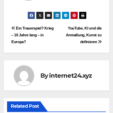
Post
Ein Trauerspiel? Krieg
YouTube, KI und die
– 10 Jahre lang – in
Anmaßung, Kunst zu
navigation
Europa?
definieren
By
internet24.xyz
Related Post