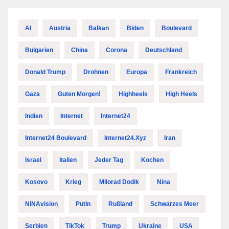
AI
Austria
Balkan
Biden
Boulevard
Bulgarien
China
Corona
Deutschland
Donald Trump
Drohnen
Europa
Frankreich
Gaza
Guten Morgen!
Highheels
High Heels
Indien
Internet
Internet24
Internet24 Boulevard
Internet24.xyz
Iran
Israel
Italien
Jeder Tag
Kochen
Kosovo
Krieg
Milorad Dodik
Nina
NiNAvision
Putin
Rußland
Schwarzes Meer
Serbien
TikTok
Trump
Ukraine
USA