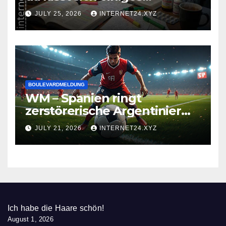
zusammenbrauen!
JULY 25, 2026
INTERNET24.XYZ
BOULEVARDMELDUNG
WM – Spanien ringt
zerstörerische Argentinier
nieder
JULY 21, 2026
INTERNET24.XYZ
Ich habe die Haare schön!
August 1, 2026