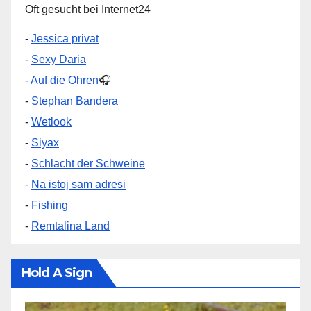
Oft gesucht bei Internet24
-
Jessica privat
-
Sexy Daria
-
Auf die Ohren
🎧
-
Stephan Bandera
-
Wetlook
-
Siyax
-
Schlacht der Schweine
-
Na istoj sam adresi
-
Fishing
-
Remtalina Land
Hold A Sign