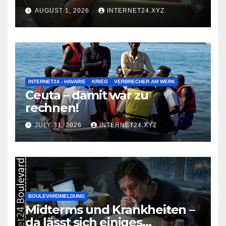
AUGUST 1, 2026
INTERNET24.XYZ
INTERNET24 - HAVARIE
KRIEG
VERBRECHER AM WERK
Ceuta – damit war zu
rechnen!
JULY 31, 2026
INTERNET24.XYZ
BOULEVARDMELDUNG
Midterms und Krankheiten –
da lässt sich einiges