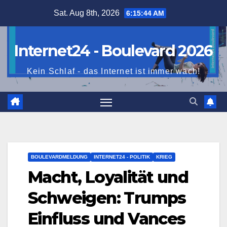
Skip
Sat. Aug 8th, 2026
6:15:45 AM
to
content
Internet24 - Boulevard 2026
Kein Schlaf - das Internet ist immer wach!
BOULEVARDMELDUNG
INTERNET24 - POLITIK
KRIEG
Macht, Loyalität und
Schweigen: Trumps
Einfluss und Vances