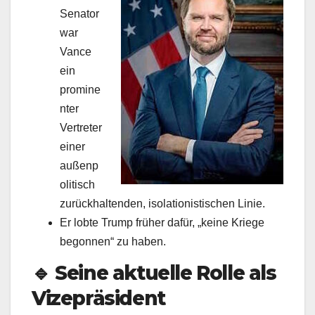
Senator
war
Vance
ein
promine
nter
Vertreter
einer
außenp
olitisch
zurückhaltenden, isolationistischen Linie.
Er lobte Trump früher dafür, „keine Kriege
begonnen“ zu haben.
🔹
Seine aktuelle Rolle als
Vizepräsident