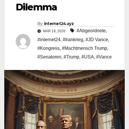
Dilemma
By
internet24.xyz
#Abgeordnete
,
MAR 19, 2026
#internet24
,
#Irankrieg
,
#JD Vance
,
#Kongress
,
#Machtmensch Trump
,
#Senatoren
,
#Trump
,
#USA
,
#Vance