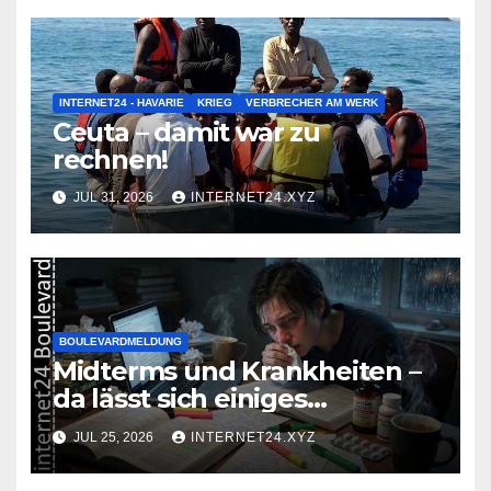
INTERNET24 - HAVARIE
KRIEG
VERBRECHER AM WERK
Ceuta – damit war zu
rechnen!
JUL 31, 2026
INTERNET24.XYZ
BOULEVARDMELDUNG
Midterms und Krankheiten –
da lässt sich einiges
zusammenbrauen!
JUL 25, 2026
INTERNET24.XYZ