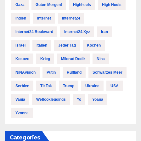
Gaza
Guten Morgen!
Highheels
High Heels
Indien
Internet
Internet24
Internet24 Boulevard
Internet24.xyz
Iran
Israel
Italien
Jeder Tag
Kochen
Kosovo
Krieg
Milorad Dodik
Nina
NiNAvision
Putin
Rußland
Schwarzes Meer
Serbien
TikTok
Trump
Ukraine
USA
Vanja
Wetlookleggings
Yo
Yoana
Yvonne
Categories