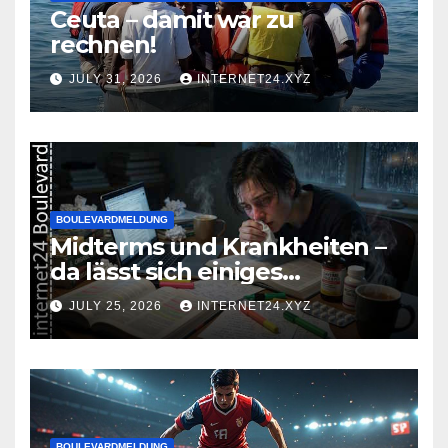
Ceuta – damit war zu
rechnen!
JULY 31, 2026
INTERNET24.XYZ
BOULEVARDMELDUNG
Midterms und Krankheiten –
da lässt sich einiges
zusammenbrauen!
JULY 25, 2026
INTERNET24.XYZ
BOULEVARDMELDUNG