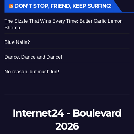
DON’T STOP, FRIEND, KEEP SURFING!
The Sizzle That Wins Every Time: Butter Garlic Lemon
Shrimp
Blue Nails?
Dance, Dance and Dance!
No reason, but much fun!
Internet24 - Boulevard
2026