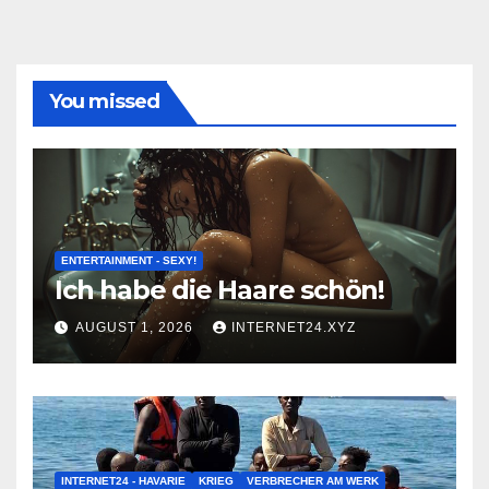
You missed
ENTERTAINMENT - SEXY!
Ich habe die Haare schön!
AUGUST 1, 2026
INTERNET24.XYZ
INTERNET24 - HAVARIE
KRIEG
VERBRECHER AM WERK