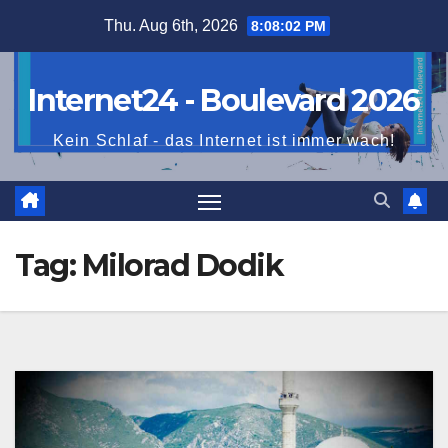
Skip
Thu. Aug 6th, 2026
8:08:03 PM
to
content
Internet24 - Boulevard 2026
Kein Schlaf - das Internet ist immer wach!
Tag:
Milorad Dodik