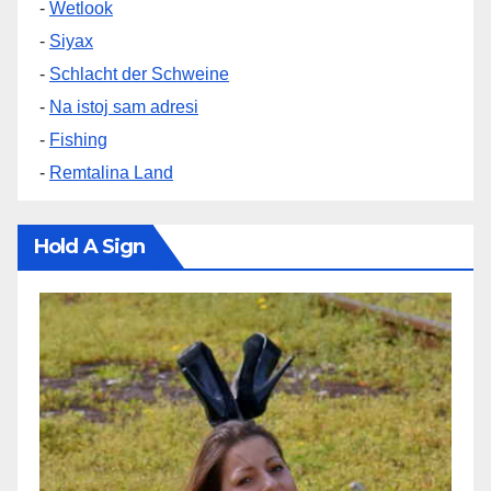
-
Wetlook
-
Siyax
-
Schlacht der Schweine
-
Na istoj sam adresi
-
Fishing
-
Remtalina Land
Hold A Sign