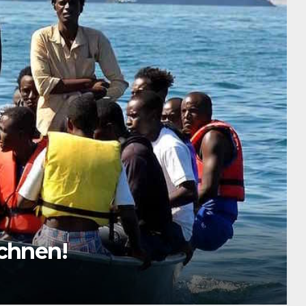
iten – da lässt sich
auen!