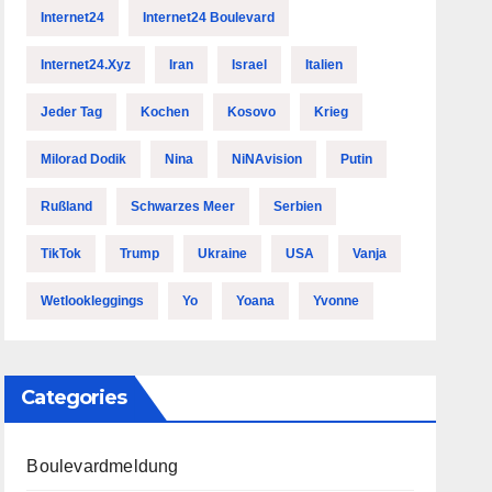
Internet24
Internet24 Boulevard
Internet24.xyz
Iran
Israel
Italien
Jeder Tag
Kochen
Kosovo
Krieg
Milorad Dodik
Nina
NiNAvision
Putin
Rußland
Schwarzes Meer
Serbien
TikTok
Trump
Ukraine
USA
Vanja
Wetlookleggings
Yo
Yoana
Yvonne
Categories
Boulevardmeldung