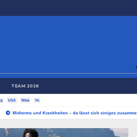
TEAM 2026
eg
USA
Nina
Yo
 und Krankheiten – da lässt sich einiges zusammenbrauen!