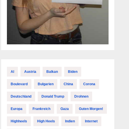
AI
Austria
Balkan
Biden
Boulevard
Bulgarien
China
Corona
Deutschland
Donald Trump
Drohnen
Europa
Frankreich
Gaza
Guten Morgen!
Highheels
High Heels
Indien
Internet