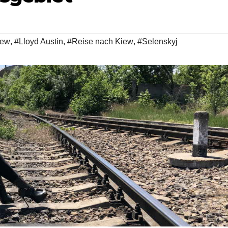
iew
,
#Lloyd Austin
,
#Reise nach Kiew
,
#Selenskyj