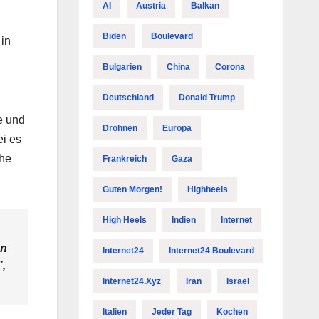
AI
Austria
Balkan
Biden
Boulevard
 in
Bulgarien
China
Corona
Deutschland
Donald Trump
e und
Drohnen
Europa
ei es
che
Frankreich
Gaza
Guten Morgen!
Highheels
High Heels
Indien
Internet
en
Internet24
Internet24 Boulevard
”,
Internet24.xyz
Iran
Israel
Italien
Jeder Tag
Kochen