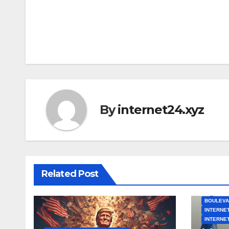
Post
navigation
By
internet24.xyz
Related Post
BOULEV
INTERNET
INTERNET