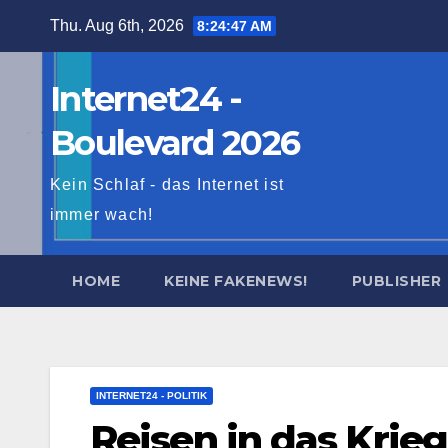
Skip
Thu. Aug 6th, 2026
8:24:48 AM
to
content
Internet24 -
Boulevard 2026
Kein Schlaf - das Internet ist
immer wach!
HOME
KEINE FAKENEWS!
PUBLISHER
INTERNET24 - POLITIK
Reisen in das Krie