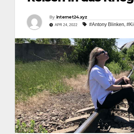
By
internet24.xyz
#Antony Blinken
,
#K
APR 24, 2022