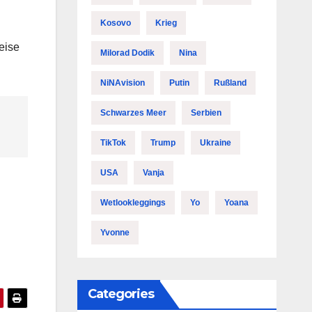
Kosovo
Krieg
eise
Milorad Dodik
Nina
NiNAvision
Putin
Rußland
Schwarzes Meer
Serbien
TikTok
Trump
Ukraine
USA
Vanja
Wetlookleggings
Yo
Yoana
Yvonne
Categories