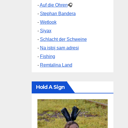
-
Auf die Ohren
🎧
-
Stephan Bandera
-
Wetlook
-
Siyax
-
Schlacht der Schweine
-
Na istoj sam adresi
-
Fishing
-
Remtalina Land
Hold A Sign