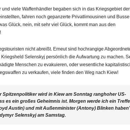
ker und viele Waffenhändler begaben sich in das Kriegsgebiet der
instellten, fahren noch gepanzerte Privatlimousinen und Busse
etwas Glück, nein, mit sehr viel Glück, kommt man aus den
!
iegstouristen nicht abreißt. Erneut sind hochrangige Abgeordnet
 Kriegsheld Selenskyj persönlich die Aufwartung zu machen. S
ädigte Menschen zu evakuieren, oder wesentliche kapitalistis
riegswaffen zu verkaufen, viele finden den Weg nach Kiew!
 Spitzenpolitiker wird in Kiew am Sonntag ranghoher US-
ss es ein großes Geheimnis ist. Morgen werde ich ein Treff
oyd Austin) und mit Außenminister (Antony) Blinken haben
odymyr Selenskyj am Samstag.