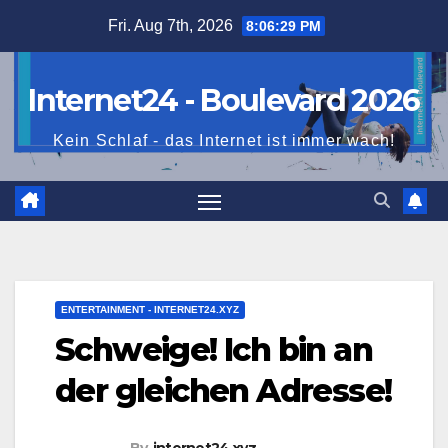
Skip
Fri. Aug 7th, 2026
8:06:30 PM
to
content
Internet24 - Boulevard 2026
Kein Schlaf - das Internet ist immer wach!
ENTERTAINMENT - INTERNET24.XYZ
Schweige! Ich bin an
der gleichen Adresse!