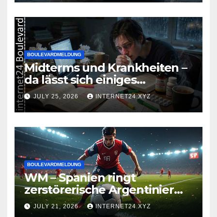
BOULEVARDMELDUNG
Midterms und Krankheiten –
da lässt sich einiges
zusammenbrauen!
JULY 25, 2026
INTERNET24.XYZ
BOULEVARDMELDUNG
WM – Spanien ringt
zerstörerische Argentinier
nieder
JULY 21, 2026
INTERNET24.XYZ