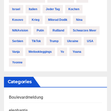
Israel
Italien
Jeder Tag
Kochen
Kosovo
Krieg
Milorad Dodik
Nina
NiNAvision
Putin
Rußland
Schwarzes Meer
Serbien
TikTok
Trump
Ukraine
USA
Vanja
Wetlookleggings
Yo
Yoana
Yvonne
Categories
Boulevardmeldung
elephantis