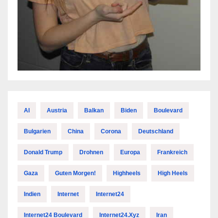
AI
Austria
Balkan
Biden
Boulevard
Bulgarien
China
Corona
Deutschland
Donald Trump
Drohnen
Europa
Frankreich
Gaza
Guten Morgen!
Highheels
High Heels
Indien
Internet
Internet24
Internet24 Boulevard
Internet24.xyz
Iran