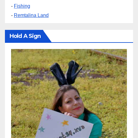
-
Fishing
-
Remtalina Land
Hold A Sign