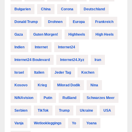
Bulgarien
China
Corona
Deutschland
Donald Trump
Drohnen
Europa
Frankreich
Gaza
Guten Morgen!
Highheels
High Heels
Indien
Internet
Internet24
Internet24 Boulevard
Internet24.xyz
Iran
Israel
Italien
Jeder Tag
Kochen
Kosovo
Krieg
Milorad Dodik
Nina
NiNAvision
Putin
Rußland
Schwarzes Meer
Serbien
TikTok
Trump
Ukraine
USA
Vanja
Wetlookleggings
Yo
Yoana