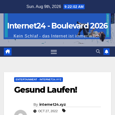
Skip
Sun. Aug 9th, 2026
9:22:03 AM
to
content
Internet24 - Boulevard 2026
Kein Schlaf - das Internet ist immer wach!
ENTERTAINMENT - INTERNET24.XYZ
Gesund Laufen!
By
internet24.xyz
OCT 27, 2022