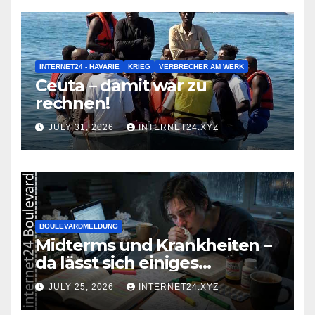
INTERNET24 - HAVARIE
KRIEG
VERBRECHER AM WERK
Ceuta – damit war zu
rechnen!
JULY 31, 2026
INTERNET24.XYZ
BOULEVARDMELDUNG
Midterms und Krankheiten –
da lässt sich einiges
zusammenbrauen!
JULY 25, 2026
INTERNET24.XYZ