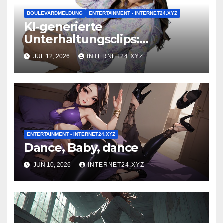
BOULEVARDMELDUNG
ENTERTAINMENT - INTERNET24.XYZ
KI-generierte
Unterhaltungsclips:
Trendanalyse
JUL 12, 2026
INTERNET24.XYZ
ENTERTAINMENT - INTERNET24.XYZ
Dance, Baby, dance
JUN 10, 2026
INTERNET24.XYZ