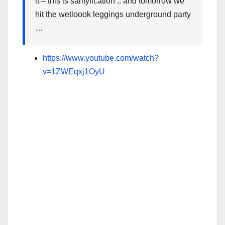
it – this is samyfication .. and tomorrow we
hit the wetloook leggings underground party
…
https://www.youtube.com/watch?
v=1ZWEqxj1OyU
.