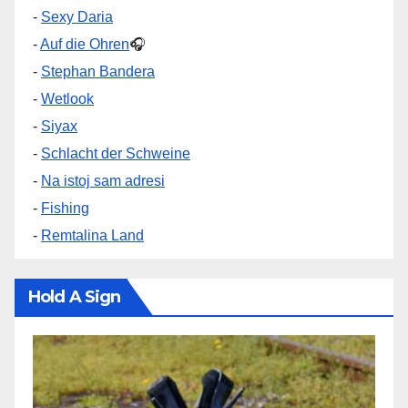
-
Sexy Daria
-
Auf die Ohren
🎧
-
Stephan Bandera
-
Wetlook
-
Siyax
-
Schlacht der Schweine
-
Na istoj sam adresi
-
Fishing
-
Remtalina Land
Hold A Sign