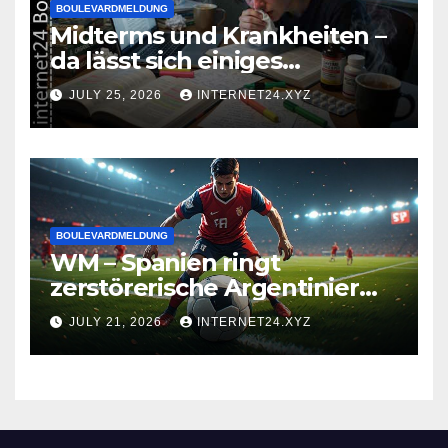
BOULEVARDMELDUNG
Midterms und Krankheiten –
da lässt sich einiges
zusammenbrauen!
JULY 25, 2026
INTERNET24.XYZ
BOULEVARDMELDUNG
WM – Spanien ringt
zerstörerische Argentinier
nieder
JULY 21, 2026
INTERNET24.XYZ