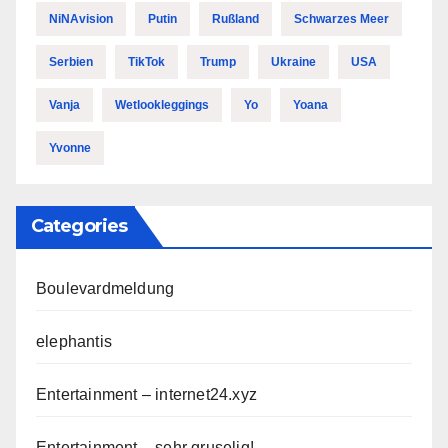
NiNAvision
Putin
Rußland
Schwarzes Meer
Serbien
TikTok
Trump
Ukraine
USA
Vanja
Wetlookleggings
Yo
Yoana
Yvonne
Categories
Boulevardmeldung
elephantis
Entertainment – internet24.xyz
Entertainment – sehr gruselig!