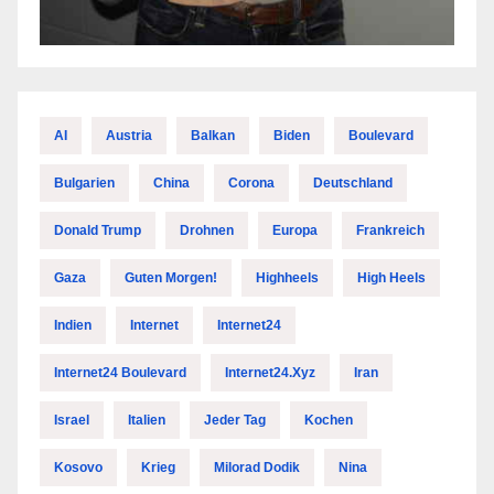
AI
Austria
Balkan
Biden
Boulevard
Bulgarien
China
Corona
Deutschland
Donald Trump
Drohnen
Europa
Frankreich
Gaza
Guten Morgen!
Highheels
High Heels
Indien
Internet
Internet24
Internet24 Boulevard
Internet24.xyz
Iran
Israel
Italien
Jeder Tag
Kochen
Kosovo
Krieg
Milorad Dodik
Nina