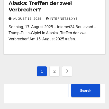
Alaska: Treffen der zwei
Verbrecher?
AUGUST 16, 2025
INTERNET24.XYZ
Sonntag, 17. August 2025 – internet24 Boulevard –
Trump-Putin-Gipfel in Alaska „Treffen der zwei
Verbrecher“ Am 15. August 2025 trafen…
Posts
1
2
pagination
Search
Search