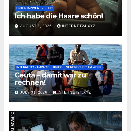
ENTERTAINMENT - SEXY!
Ich habe die Haare schön!
AUGUST 1, 2026
INTERNET24.XYZ
INTERNET24 - HAVARIE
KRIEG
VERBRECHER AM WERK
Ceuta – damit war zu
rechnen!
JULY 31, 2026
INTERNET24.XYZ