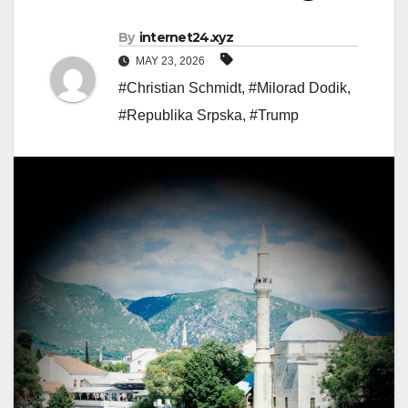
By
internet24.xyz
MAY 23, 2026
#Christian Schmidt
,
#Milorad Dodik
,
#Republika Srpska
,
#Trump