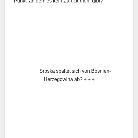
Punkt, an dem es kein Zurück mehr gibt?
+ + + Srpska spaltet sich von Bosnien-
Herzegowina ab? + + +