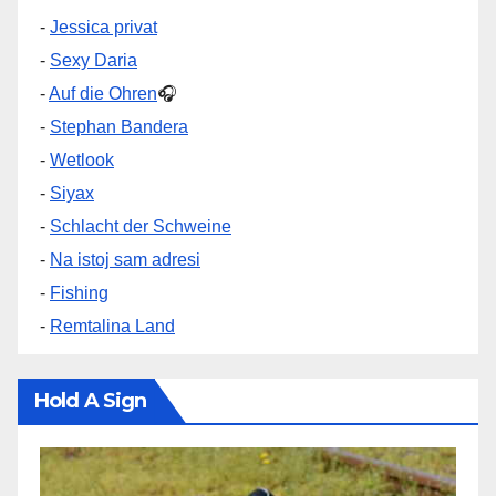
-
Jessica privat
-
Sexy Daria
-
Auf die Ohren
🎧
-
Stephan Bandera
-
Wetlook
-
Siyax
-
Schlacht der Schweine
-
Na istoj sam adresi
-
Fishing
-
Remtalina Land
Hold A Sign