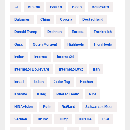
AI
Austria
Balkan
Biden
Boulevard
Bulgarien
China
Corona
Deutschland
Donald Trump
Drohnen
Europa
Frankreich
Gaza
Guten Morgen!
Highheels
High Heels
Indien
Internet
Internet24
Internet24 Boulevard
Internet24.xyz
Iran
Israel
Italien
Jeder Tag
Kochen
Kosovo
Krieg
Milorad Dodik
Nina
NiNAvision
Putin
Rußland
Schwarzes Meer
Serbien
TikTok
Trump
Ukraine
USA