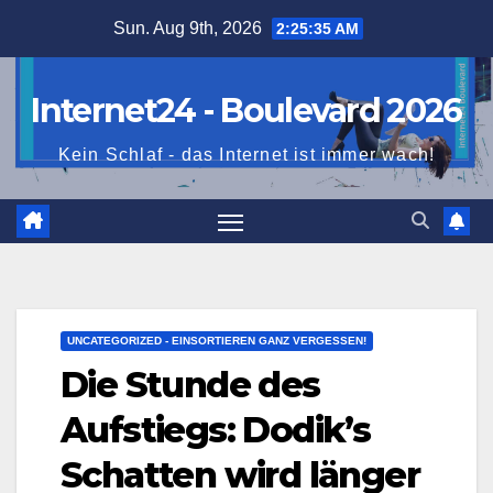
Skip
Sun. Aug 9th, 2026
2:25:36 AM
to
content
Internet24 - Boulevard 2026
Kein Schlaf - das Internet ist immer wach!
UNCATEGORIZED - EINSORTIEREN GANZ VERGESSEN!
Die Stunde des
Aufstiegs: Dodik’s
Schatten wird länger