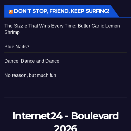
DON’T STOP, FRIEND, KEEP SURFING!
The Sizzle That Wins Every Time: Butter Garlic Lemon
Shrimp
Blue Nails?
Dance, Dance and Dance!
No reason, but much fun!
Internet24 - Boulevard
2026