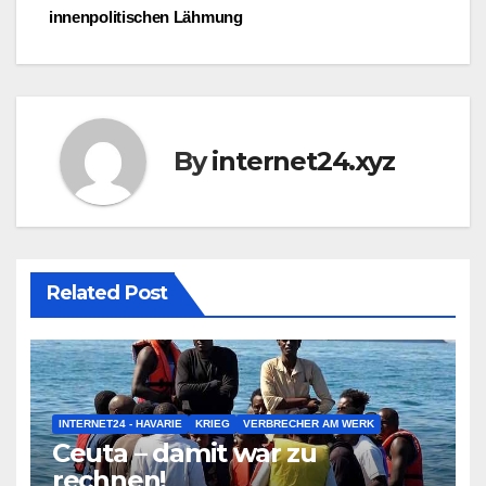
innenpolitischen Lähmung
By
internet24.xyz
Related Post
INTERNET24 - HAVARIE
KRIEG
VERBRECHER AM WERK
Ceuta – damit war zu
rechnen!