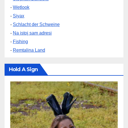
-
Wetlook
-
Siyax
-
Schlacht der Schweine
-
Na istoj sam adresi
-
Fishing
-
Remtalina Land
Hold A Sign