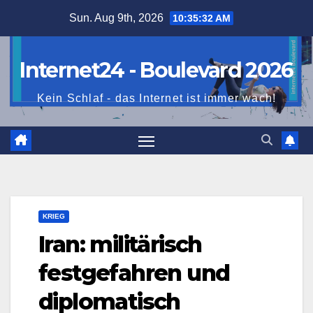
Skip
Sun. Aug 9th, 2026
10:35:34 AM
to
content
Internet24 - Boulevard 2026
Kein Schlaf - das Internet ist immer wach!
KRIEG
Iran: militärisch
festgefahren und
diplomatisch