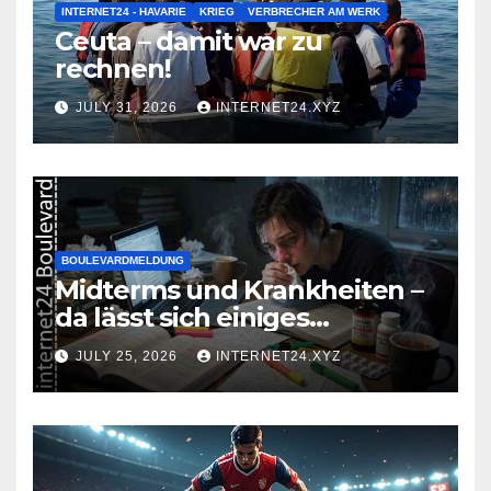
INTERNET24 - HAVARIE
KRIEG
VERBRECHER AM WERK
Ceuta – damit war zu
rechnen!
JULY 31, 2026
INTERNET24.XYZ
BOULEVARDMELDUNG
Midterms und Krankheiten –
da lässt sich einiges
zusammenbrauen!
JULY 25, 2026
INTERNET24.XYZ