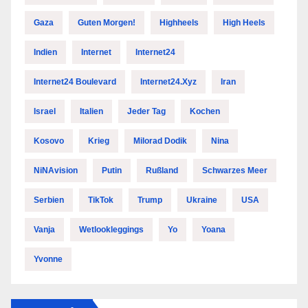
Gaza
Guten Morgen!
Highheels
High Heels
Indien
Internet
Internet24
Internet24 Boulevard
Internet24.xyz
Iran
Israel
Italien
Jeder Tag
Kochen
Kosovo
Krieg
Milorad Dodik
Nina
NiNAvision
Putin
Rußland
Schwarzes Meer
Serbien
TikTok
Trump
Ukraine
USA
Vanja
Wetlookleggings
Yo
Yoana
Yvonne