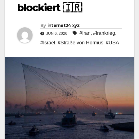
blockiert 🇮🇷
By
internet24.xyz
#Iran
,
#Irankrieg
,
JUN 6, 2026
#Israel
,
#Straße von Hormus
,
#USA