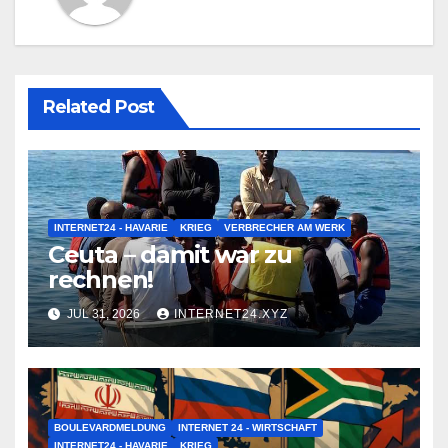
Related Post
INTERNET24 - HAVARIE
KRIEG
VERBRECHER AM WERK
Ceuta – damit war zu
rechnen!
JUL 31, 2026
INTERNET24.XYZ
BOULEVARDMELDUNG
INTERNET 24 - WIRTSCHAFT
INTERNET24 - HAVARIE
KRIEG