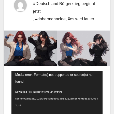
#Deutschland Bürgerkrieg beginnt
jetzt!
,
#dobermanncloe
,
#es wird lauter
Video
Media error: Format(s) not supported or source(s) not
Player
found
Download File: https://internet24.xyz/wp-
content/uploads/2026/05/147b1ee03acfd82128bf267e7fddd20a.mp4
?_=1