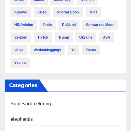
Kosovo
Krieg
Milorad Dodik
Nina
NiNAvision
Putin
Rußland
Schwarzes Meer
Serbien
TikTok
Trump
Ukraine
USA
Vanja
Wetlookleggings
Yo
Yoana
Yvonne
Categories
Boulevardmeldung
elephantis