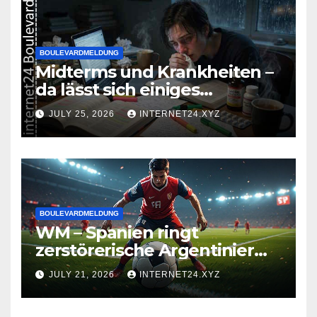
BOULEVARDMELDUNG
Midterms und Krankheiten –
da lässt sich einiges
zusammenbrauen!
JULY 25, 2026
INTERNET24.XYZ
BOULEVARDMELDUNG
WM – Spanien ringt
zerstörerische Argentinier
nieder
JULY 21, 2026
INTERNET24.XYZ