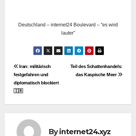
Deutschland – internet24 Boulevard – “es wird
lauter”
Post
Iran: militärisch
Teil des Schattenhandels:
festgefahren und
das Kaspische Meer
navigation
diplomatisch blockiert
🇮🇷
By
internet24.xyz