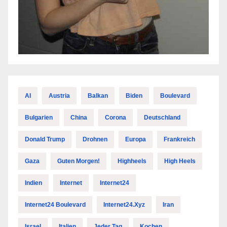
AI
Austria
Balkan
Biden
Boulevard
Bulgarien
China
Corona
Deutschland
Donald Trump
Drohnen
Europa
Frankreich
Gaza
Guten Morgen!
Highheels
High Heels
Indien
Internet
Internet24
Internet24 Boulevard
Internet24.xyz
Iran
Israel
Italien
Jeder Tag
Kochen