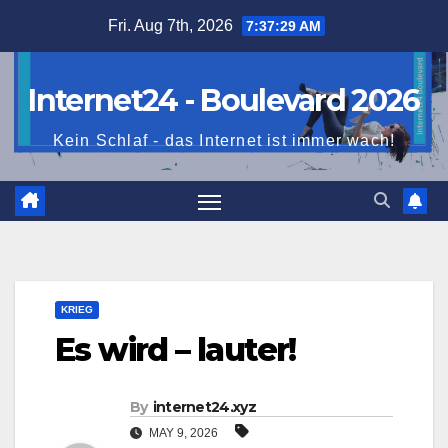
Skip
Fri. Aug 7th, 2026
7:37:30 AM
to
content
Internet24 - Boulevard 2026
Kein Schlaf - das Internet ist immer wach!
KRIEG
Es wird – lauter!
By
internet24.xyz
MAY 9, 2026