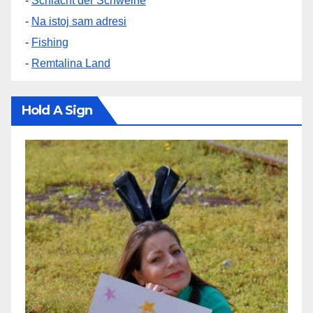
-
Schlacht der Schweine
-
Na istoj sam adresi
-
Fishing
-
Remtalina Land
Hold A Sign