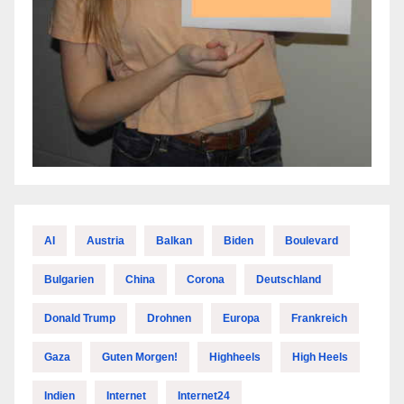
AI
Austria
Balkan
Biden
Boulevard
Bulgarien
China
Corona
Deutschland
Donald Trump
Drohnen
Europa
Frankreich
Gaza
Guten Morgen!
Highheels
High Heels
Indien
Internet
Internet24