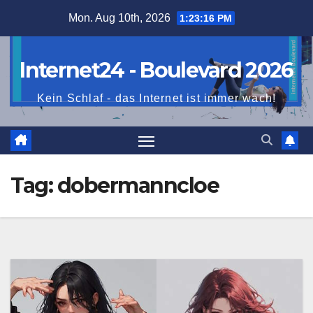
Skip
Mon. Aug 10th, 2026
1:23:17 PM
to
content
Internet24 - Boulevard 2026
Kein Schlaf - das Internet ist immer wach!
Tag:
dobermanncloe