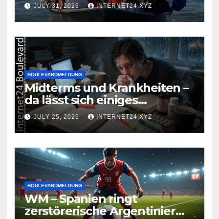
JULY 31, 2026
INTERNET24.XYZ
BOULEVARDMELDUNG
Midterms und Krankheiten –
da lässt sich einiges
zusammenbrauen!
JULY 25, 2026
INTERNET24.XYZ
BOULEVARDMELDUNG
WM – Spanien ringt
zerstörerische Argentinier