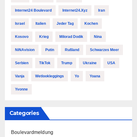
Internet24 Boulevard
Internet24.xyz
Iran
Israel
Italien
Jeder Tag
Kochen
Kosovo
Krieg
Milorad Dodik
Nina
NiNAvision
Putin
Rußland
Schwarzes Meer
Serbien
TikTok
Trump
Ukraine
USA
Vanja
Wetlookleggings
Yo
Yoana
Yvonne
Categories
Boulevardmeldung