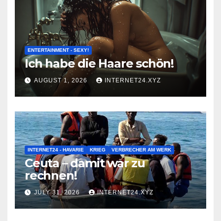
ENTERTAINMENT - SEXY!
Ich habe die Haare schön!
AUGUST 1, 2026
INTERNET24.XYZ
INTERNET24 - HAVARIE
KRIEG
VERBRECHER AM WERK
Ceuta – damit war zu
rechnen!
JULY 31, 2026
INTERNET24.XYZ