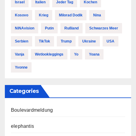
Israel
Italien
Jeder Tag
Kochen
Kosovo
Krieg
Milorad Dodik
Nina
NiNAvision
Putin
Rußland
Schwarzes Meer
Serbien
TikTok
Trump
Ukraine
USA
Vanja
Wetlookleggings
Yo
Yoana
Yvonne
Categories
Boulevardmeldung
elephantis