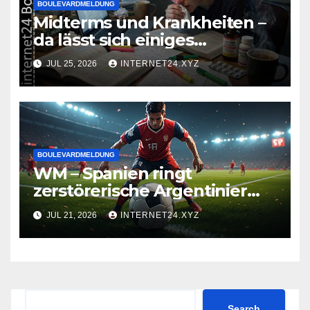
BOULEVARDMELDUNG
Midterms und Krankheiten –
da lässt sich einiges
zusammenbrauen!
JUL 25, 2026
INTERNET24.XYZ
BOULEVARDMELDUNG
WM – Spanien ringt
zerstörerische Argentinier
nieder
JUL 21, 2026
INTERNET24.XYZ
Search
Search