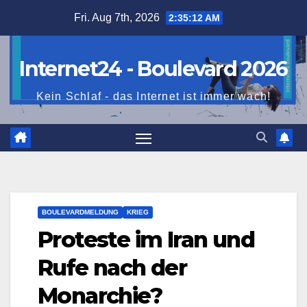
Skip
Fri. Aug 7th, 2026
2:35:14 AM
to
content
Internet24 - Boulevard 2026
Kein Schlaf - das Internet ist immer wach!
BOULEVARDMELDUNG
KRIEG
Proteste im Iran und
Rufe nach der
Monarchie?