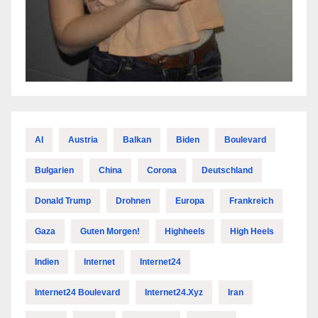
AI
Austria
Balkan
Biden
Boulevard
Bulgarien
China
Corona
Deutschland
Donald Trump
Drohnen
Europa
Frankreich
Gaza
Guten Morgen!
Highheels
High Heels
Indien
Internet
Internet24
Internet24 Boulevard
Internet24.xyz
Iran