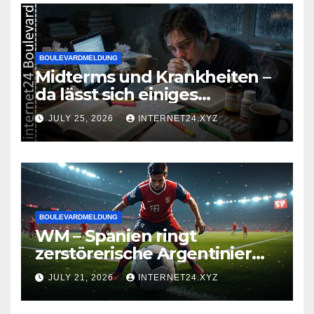
BOULEVARDMELDUNG
Midterms und Krankheiten –
da lässt sich einiges
zusammenbrauen!
JULY 25, 2026
INTERNET24.XYZ
BOULEVARDMELDUNG
WM – Spanien ringt
zerstörerische Argentinier
nieder
JULY 21, 2026
INTERNET24.XYZ