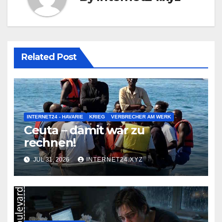
Related Post
INTERNET24 - HAVARIE
KRIEG
VERBRECHER AM WERK
Ceuta – damit war zu
rechnen!
JUL 31, 2026
INTERNET24.XYZ