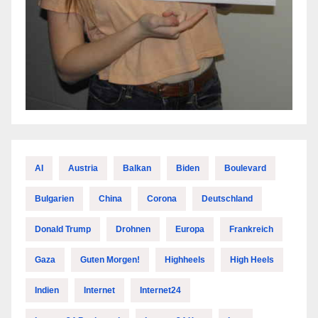
AI
Austria
Balkan
Biden
Boulevard
Bulgarien
China
Corona
Deutschland
Donald Trump
Drohnen
Europa
Frankreich
Gaza
Guten Morgen!
Highheels
High Heels
Indien
Internet
Internet24