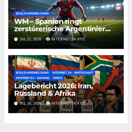
BOULEVARDMELDUNG
WM – Spanien ringt
zerstörerische Argentinier
nieder
JUL 21, 2026
INTERNET24.XYZ
BOULEVARDMELDUNG
INTERNET 24 - WIRTSCHAFT
INTERNET24 - HAVARIE
KRIEG
Lagebericht 2026: Iran,
Russland & Afrika
JUL 16, 2026
INTERNET24.XYZ