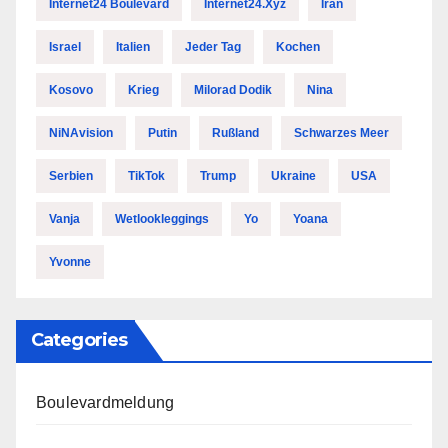
Internet24 Boulevard
Internet24.xyz
Iran
Israel
Italien
Jeder Tag
Kochen
Kosovo
Krieg
Milorad Dodik
Nina
NiNAvision
Putin
Rußland
Schwarzes Meer
Serbien
TikTok
Trump
Ukraine
USA
Vanja
Wetlookleggings
Yo
Yoana
Yvonne
Categories
Boulevardmeldung