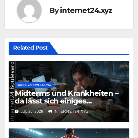
By
internet24.xyz
Related Post
BOULEVARDMELDUNG
Midterms und Krankheiten –
da lässt sich einiges
zusammenbrauen!
JUL 25, 2026
INTERNET24.XYZ