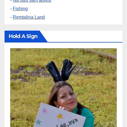
-
Na istoj sam adresi
-
Fishing
-
Remtalina Land
Hold A Sign