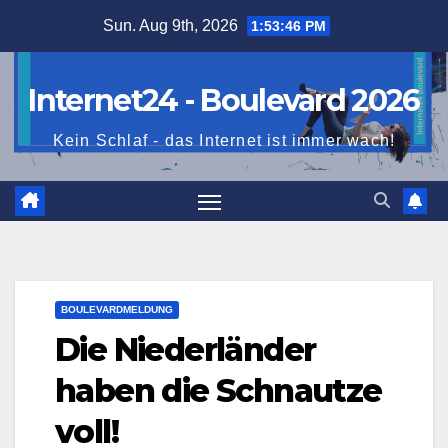
Skip
Sun. Aug 9th, 2026
1:53:47 PM
to
content
Internet24 - Boulevard 2026
Kein Schlaf - das Internet ist immer wach!
BOULEVARDMELDUNG
Die Niederländer
haben die Schnautze
voll!