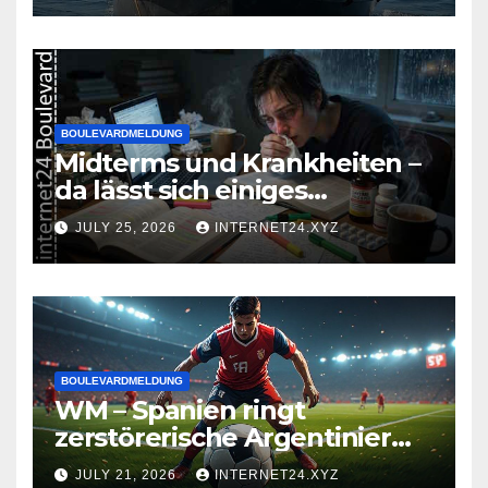
BOULEVARDMELDUNG
Midterms und Krankheiten –
da lässt sich einiges
zusammenbrauen!
JULY 25, 2026
INTERNET24.XYZ
BOULEVARDMELDUNG
WM – Spanien ringt
zerstörerische Argentinier
nieder
JULY 21, 2026
INTERNET24.XYZ