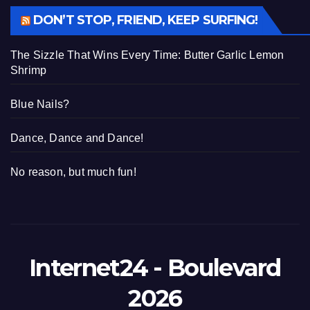
DON’T STOP, FRIEND, KEEP SURFING!
The Sizzle That Wins Every Time: Butter Garlic Lemon
Shrimp
Blue Nails?
Dance, Dance and Dance!
No reason, but much fun!
Internet24 - Boulevard
2026