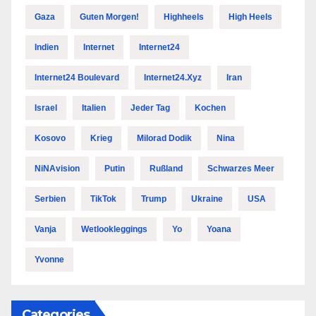
Gaza
Guten Morgen!
Highheels
High Heels
Indien
Internet
Internet24
Internet24 Boulevard
Internet24.xyz
Iran
Israel
Italien
Jeder Tag
Kochen
Kosovo
Krieg
Milorad Dodik
Nina
NiNAvision
Putin
Rußland
Schwarzes Meer
Serbien
TikTok
Trump
Ukraine
USA
Vanja
Wetlookleggings
Yo
Yoana
Yvonne
Categories