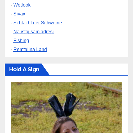
-
Wetlook
-
Siyax
-
Schlacht der Schweine
-
Na istoj sam adresi
-
Fishing
-
Remtalina Land
Hold A Sign