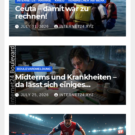
INTERNET24 - HAVARIE
KRIEG
VERBRECHER AM WERK
Ceuta – damit war zu
rechnen!
JULY 31, 2026
INTERNET24.XYZ
BOULEVARDMELDUNG
Midterms und Krankheiten –
da lässt sich einiges
zusammenbrauen!
JULY 25, 2026
INTERNET24.XYZ