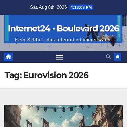
Skip
Sat. Aug 8th, 2026
4:13:09 PM
to
content
Internet24 - Boulevard 2026
Kein Schlaf - das Internet ist immer wach!
Tag:
Eurovision 2026