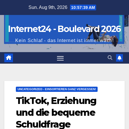
Skip
Sun. Aug 9th, 2026
10:57:41 AM
to
content
Internet24 - Boulevard 2026
Kein Schlaf - das Internet ist immer wach!
UNCATEGORIZED - EINSORTIEREN GANZ VERGESSEN!
TikTok, Erziehung
und die bequeme
Schuldfrage