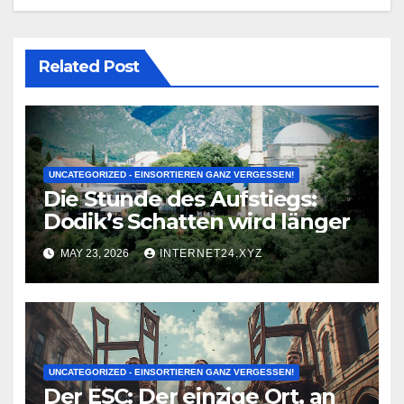
Related Post
UNCATEGORIZED - EINSORTIEREN GANZ VERGESSEN!
Die Stunde des Aufstiegs:
Dodik’s Schatten wird länger
MAY 23, 2026
INTERNET24.XYZ
UNCATEGORIZED - EINSORTIEREN GANZ VERGESSEN!
Der ESC: Der einzige Ort, an