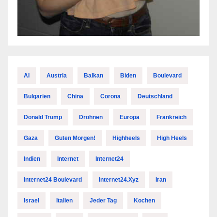
AI
Austria
Balkan
Biden
Boulevard
Bulgarien
China
Corona
Deutschland
Donald Trump
Drohnen
Europa
Frankreich
Gaza
Guten Morgen!
Highheels
High Heels
Indien
Internet
Internet24
Internet24 Boulevard
Internet24.xyz
Iran
Israel
Italien
Jeder Tag
Kochen