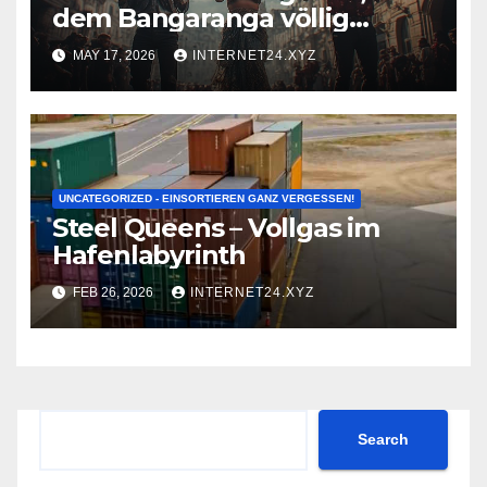
dem Bangaranga völlig
normal wirkt!
MAY 17, 2026
INTERNET24.XYZ
UNCATEGORIZED - EINSORTIEREN GANZ VERGESSEN!
Steel Queens – Vollgas im
Hafenlabyrinth
FEB 26, 2026
INTERNET24.XYZ
Search
Search