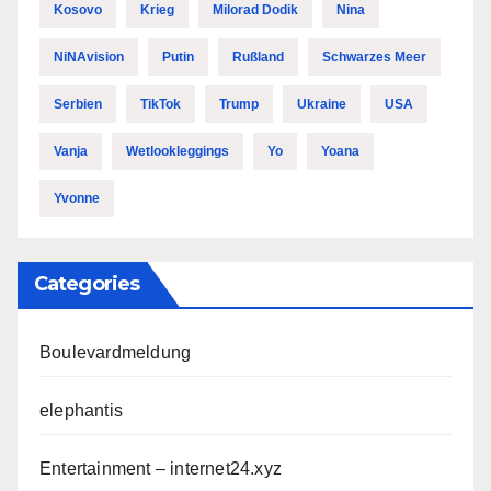
Kosovo
Krieg
Milorad Dodik
Nina
NiNAvision
Putin
Rußland
Schwarzes Meer
Serbien
TikTok
Trump
Ukraine
USA
Vanja
Wetlookleggings
Yo
Yoana
Yvonne
Categories
Boulevardmeldung
elephantis
Entertainment – internet24.xyz