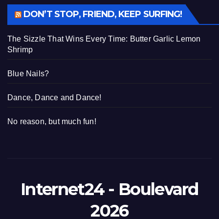
DON’T STOP, FRIEND, KEEP SURFING!
The Sizzle That Wins Every Time: Butter Garlic Lemon
Shrimp
Blue Nails?
Dance, Dance and Dance!
No reason, but much fun!
Internet24 - Boulevard
2026