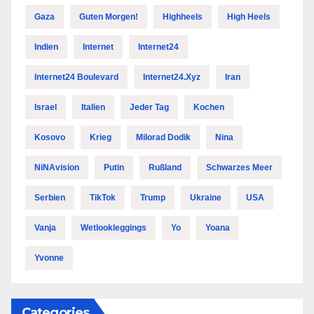
Gaza
Guten Morgen!
Highheels
High Heels
Indien
Internet
Internet24
Internet24 Boulevard
Internet24.xyz
Iran
Israel
Italien
Jeder Tag
Kochen
Kosovo
Krieg
Milorad Dodik
Nina
NiNAvision
Putin
Rußland
Schwarzes Meer
Serbien
TikTok
Trump
Ukraine
USA
Vanja
Wetlookleggings
Yo
Yoana
Yvonne
Categories