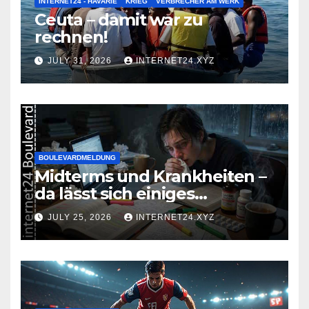
INTERNET24 - HAVARIE
KRIEG
VERBRECHER AM WERK
Ceuta – damit war zu
rechnen!
JULY 31, 2026
INTERNET24.XYZ
BOULEVARDMELDUNG
Midterms und Krankheiten –
da lässt sich einiges
zusammenbrauen!
JULY 25, 2026
INTERNET24.XYZ