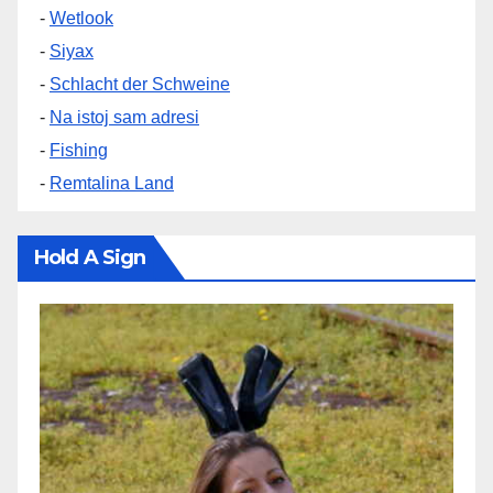
-
Wetlook
-
Siyax
-
Schlacht der Schweine
-
Na istoj sam adresi
-
Fishing
-
Remtalina Land
Hold A Sign