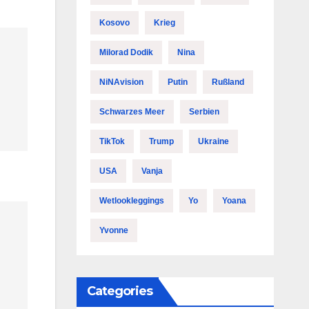
Kosovo
Krieg
Milorad Dodik
Nina
NiNAvision
Putin
Rußland
Schwarzes Meer
Serbien
TikTok
Trump
Ukraine
USA
Vanja
Wetlookleggings
Yo
Yoana
Yvonne
Categories