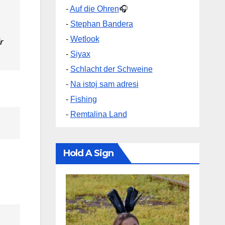
-
Auf die Ohren
🎧
-
Stephan Bandera
-
Wetlook
r
-
Siyax
-
Schlacht der Schweine
-
Na istoj sam adresi
-
Fishing
-
Remtalina Land
Hold A Sign