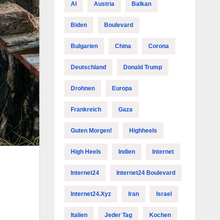
AI
Austria
Balkan
Biden
Boulevard
Bulgarien
China
Corona
Deutschland
Donald Trump
Drohnen
Europa
Frankreich
Gaza
Guten Morgen!
Highheels
High Heels
Indien
Internet
Internet24
Internet24 Boulevard
Internet24.xyz
Iran
Israel
Italien
Jeder Tag
Kochen