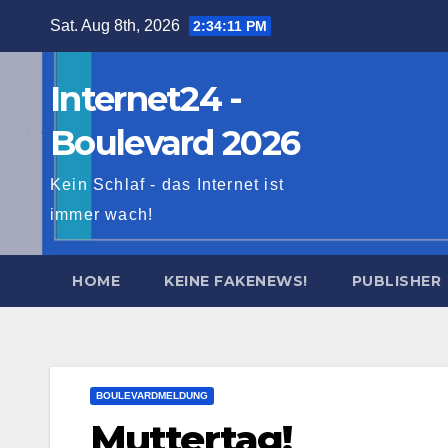
Skip
Sat. Aug 8th, 2026
2:34:12 PM
to
content
Internet24 -
Boulevard 2026
Kein Schlaf - das Internet ist
immer wach!
HOME
KEINE FAKENEWS!
PUBLISHER
BOULEVARDMELDUNG
Muttertag!