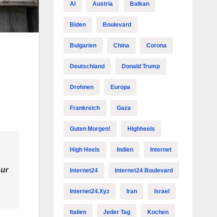
AI
Austria
Balkan
Biden
Boulevard
Bulgarien
China
Corona
Deutschland
Donald Trump
Drohnen
Europa
Frankreich
Gaza
Guten Morgen!
Highheels
High Heels
Indien
Internet
nur
Internet24
Internet24 Boulevard
Internet24.xyz
Iran
Israel
Italien
Jeder Tag
Kochen