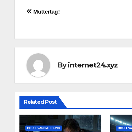
Post
Muttertag!
navigation
By
internet24.xyz
Related Post
BOULEVARDMELDUNG
BOULEV