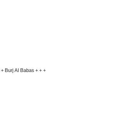
 + Burj Al Babas + + +