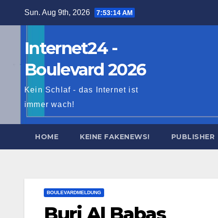
Skip
Sun. Aug 9th, 2026
7:53:15 AM
to
content
Internet24 -
Boulevard 2026
Kein Schlaf - das Internet ist
immer wach!
HOME
KEINE FAKENEWS!
PUBLISHER
BOULEVARDMELDUNG
Burj Al Babas