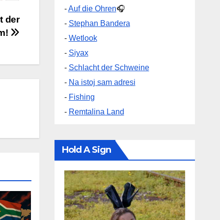
-
Auf die Ohren
🎧
t der
-
Stephan Bandera
m!
-
Wetlook
-
Siyax
-
Schlacht der Schweine
-
Na istoj sam adresi
-
Fishing
-
Remtalina Land
Hold A Sign