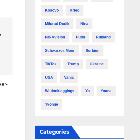
Kosovo
Krieg
Milorad Dodik
Nina
n
NiNAvision
Putin
Rußland
Schwarzes Meer
Serbien
TikTok
Trump
Ukraine
USA
Vanja
ser-
Wetlookleggings
Yo
Yoana
Yvonne
Categories