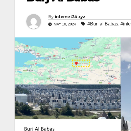
By
internet24.xyz
#Burj al Babas
,
#int
MAY 10, 2024