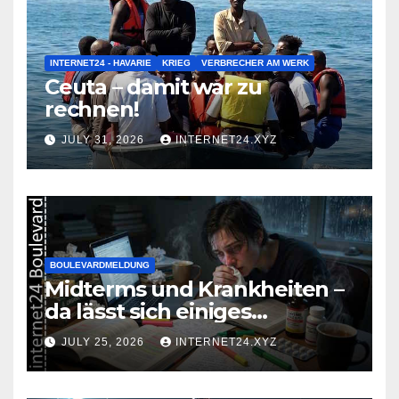
INTERNET24 - HAVARIE
KRIEG
VERBRECHER AM WERK
Ceuta – damit war zu
rechnen!
JULY 31, 2026
INTERNET24.XYZ
BOULEVARDMELDUNG
Midterms und Krankheiten –
da lässt sich einiges
zusammenbrauen!
JULY 25, 2026
INTERNET24.XYZ