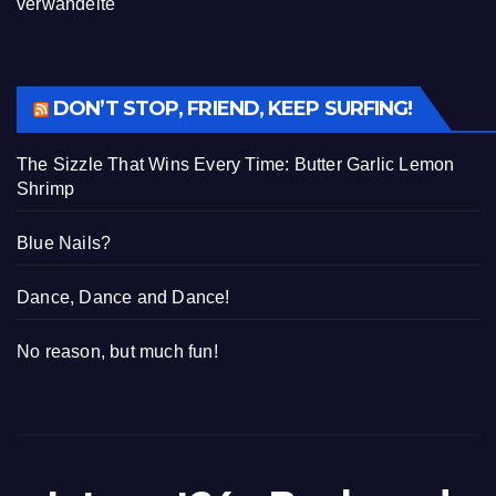
verwandelte
DON’T STOP, FRIEND, KEEP SURFING!
The Sizzle That Wins Every Time: Butter Garlic Lemon
Shrimp
Blue Nails?
Dance, Dance and Dance!
No reason, but much fun!