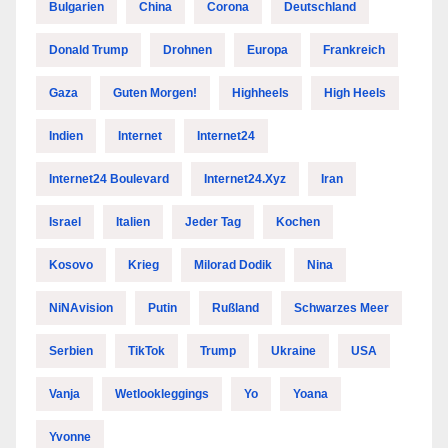
Bulgarien
China
Corona
Deutschland
Donald Trump
Drohnen
Europa
Frankreich
Gaza
Guten Morgen!
Highheels
High Heels
Indien
Internet
Internet24
Internet24 Boulevard
Internet24.xyz
Iran
Israel
Italien
Jeder Tag
Kochen
Kosovo
Krieg
Milorad Dodik
Nina
NiNAvision
Putin
Rußland
Schwarzes Meer
Serbien
TikTok
Trump
Ukraine
USA
Vanja
Wetlookleggings
Yo
Yoana
Yvonne