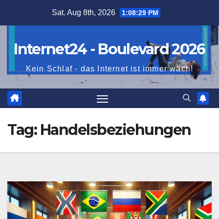
Skip
Sat. Aug 8th, 2026
1:08:30 PM
to
content
Internet24 - Boulevard 2026
Kein Schlaf - das Internet ist immer wach!
Tag:
Handelsbeziehungen