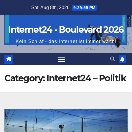
Skip
Sat. Aug 8th, 2026
9:29:56 PM
to
content
Internet24 - Boulevard 2026
Kein Schlaf - das Internet ist immer wach!
Category:
Internet24 – Politik