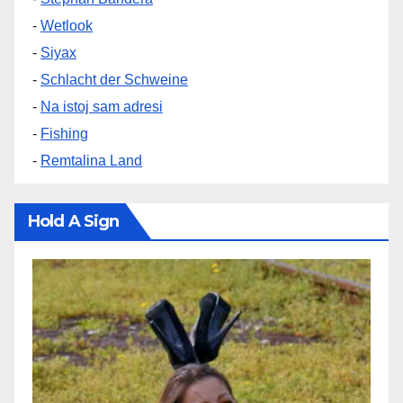
-
Wetlook
-
Siyax
-
Schlacht der Schweine
-
Na istoj sam adresi
-
Fishing
-
Remtalina Land
Hold A Sign