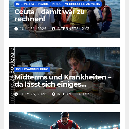
INTERNET24 - HAVARIE
KRIEG
VERBRECHER AM WERK
Ceuta – damit war zu
rechnen!
JULY 31, 2026
INTERNET24.XYZ
BOULEVARDMELDUNG
Midterms und Krankheiten –
da lässt sich einiges
zusammenbrauen!
JULY 25, 2026
INTERNET24.XYZ