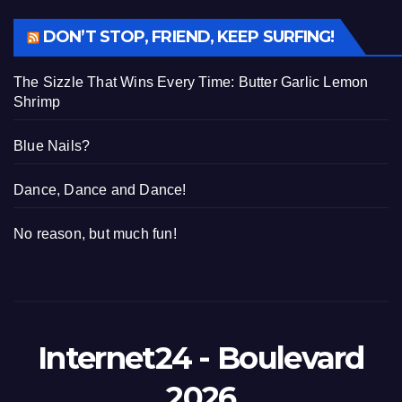
DON’T STOP, FRIEND, KEEP SURFING!
The Sizzle That Wins Every Time: Butter Garlic Lemon
Shrimp
Blue Nails?
Dance, Dance and Dance!
No reason, but much fun!
Internet24 - Boulevard
2026