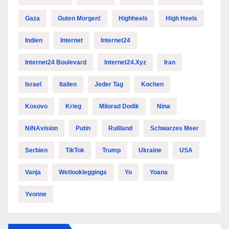
Gaza
Guten Morgen!
Highheels
High Heels
Indien
Internet
Internet24
Internet24 Boulevard
Internet24.xyz
Iran
Israel
Italien
Jeder Tag
Kochen
Kosovo
Krieg
Milorad Dodik
Nina
NiNAvision
Putin
Rußland
Schwarzes Meer
Serbien
TikTok
Trump
Ukraine
USA
Vanja
Wetlookleggings
Yo
Yoana
Yvonne