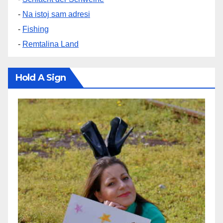
-
Na istoj sam adresi
-
Fishing
-
Remtalina Land
Hold A Sign