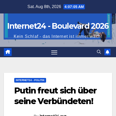
Skip
Sat. Aug 8th, 2026
4:07:07 AM
to
content
Internet24 - Boulevard 2026
Kein Schlaf - das Internet ist immer wach!
INTERNET24 - POLITIK
Putin freut sich über
seine Verbündeten!