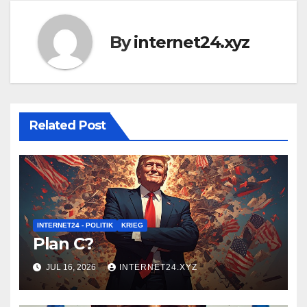
By
internet24.xyz
Related Post
INTERNET24 - POLITIK
KRIEG
Plan C?
JUL 16, 2026
INTERNET24.XYZ