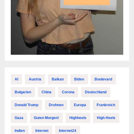
AI
Austria
Balkan
Biden
Boulevard
Bulgarien
China
Corona
Deutschland
Donald Trump
Drohnen
Europa
Frankreich
Gaza
Guten Morgen!
Highheels
High Heels
Indien
Internet
Internet24