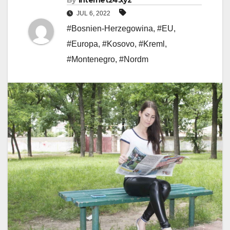
By
internet24.xyz
JUL 6, 2022
#Bosnien-Herzegowina
,
#EU
,
#Europa
,
#Kosovo
,
#Kreml
,
#Montenegro
,
#Nordm