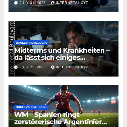
JULY 31, 2026
INTERNET24.XYZ
BOULEVARDMELDUNG
Midterms und Krankheiten –
da lässt sich einiges
zusammenbrauen!
JULY 25, 2026
INTERNET24.XYZ
BOULEVARDMELDUNG
WM – Spanien ringt
zerstörerische Argentinier