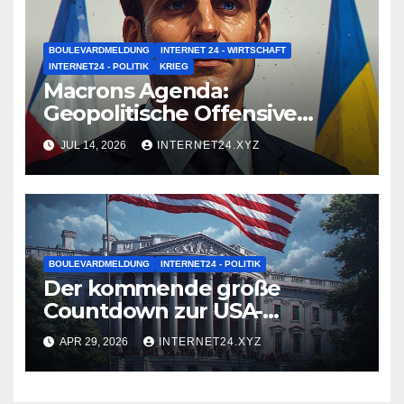
BOULEVARDMELDUNG
INTERNET 24 - WIRTSCHAFT
INTERNET24 - POLITIK
KRIEG
Macrons Agenda:
Geopolitische Offensive
inmitten der innenpolitischen
JUL 14, 2026
INTERNET24.XYZ
Lähmung
BOULEVARDMELDUNG
INTERNET24 - POLITIK
Der kommende große
Countdown zur USA-
Machtfrage
APR 29, 2026
INTERNET24.XYZ