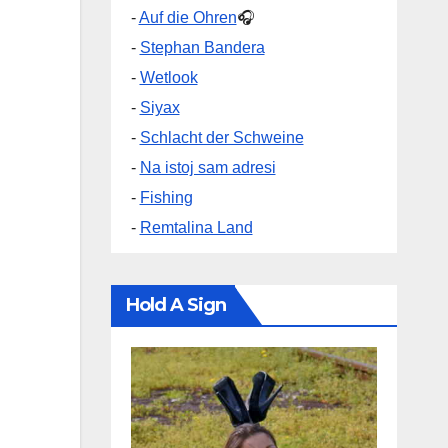
-
Auf die Ohren
🎧
-
Stephan Bandera
-
Wetlook
-
Siyax
-
Schlacht der Schweine
-
Na istoj sam adresi
-
Fishing
-
Remtalina Land
Hold A Sign