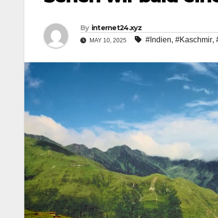
By
internet24.xyz
#Indien
,
#Kaschmir
,
MAY 10, 2025