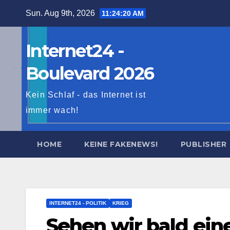
Skip
Sun. Aug 9th, 2026
11:24:21 AM
to
content
Internet24 -
Boulevard 2026
Kein Schlaf - das Internet ist
immer wach!
HOME
KEINE FAKENEWS!
PUBLISHER
INTERNET24 - POLITIK
KRIEG
Sehen wir bald ein