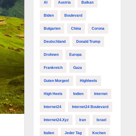
AI
Austria
Balkan
Biden
Boulevard
Bulgarien
China
Corona
Deutschland
Donald Trump
Drohnen
Europa
Frankreich
Gaza
Guten Morgen!
Highheels
High Heels
Indien
Internet
Internet24
Internet24 Boulevard
Internet24.xyz
Iran
Israel
Italien
Jeder Tag
Kochen