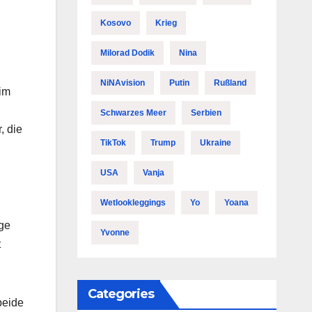
Kosovo
Krieg
Milorad Dodik
Nina
NiNAvision
Putin
Rußland
 im
Schwarzes Meer
Serbien
, die
TikTok
Trump
Ukraine
USA
Vanja
Wetlookleggings
Yo
Yoana
lge
Yvonne
t
Categories
beide