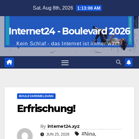
Skip
Sat. Aug 8th, 2026
1:13:09 AM
to
content
Internet24 - Boulevard 2026
Kein Schlaf - das Internet ist immer wach!
BOULEVARDMELDUNG
Erfrischung!
By
internet24.xyz
#Nina
,
JUN 25, 2026