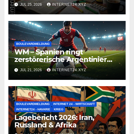
zusammenbrauen!
JUL 25, 2026
INTERNET24.XYZ
BOULEVARDMELDUNG
WM – Spanien ringt
zerstörerische Argentinier
nieder
JUL 21, 2026
INTERNET24.XYZ
BOULEVARDMELDUNG
INTERNET 24 - WIRTSCHAFT
INTERNET24 - HAVARIE
KRIEG
Lagebericht 2026: Iran,
Russland & Afrika