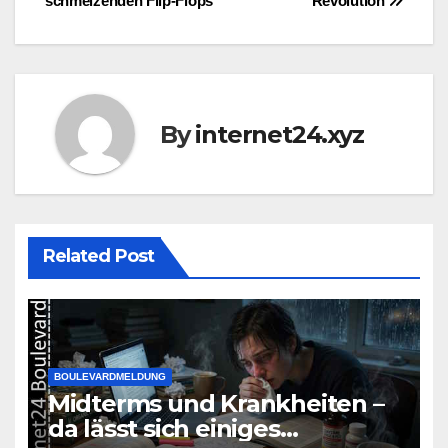
schmelzenden Flip-Flops
Revolution
navigation
By
internet24.xyz
Related Post
BOULEVARDMELDUNG
Midterms und Krankheiten –
da lässt sich einiges