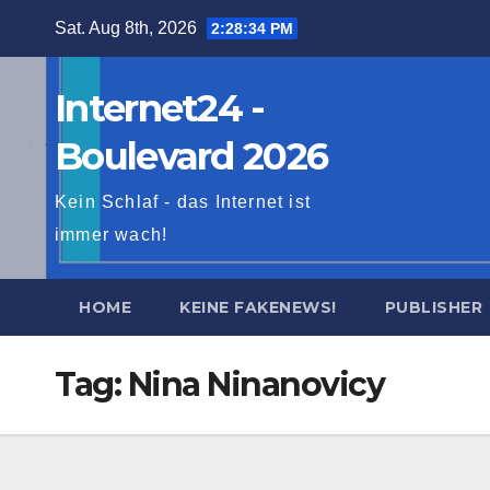
Skip
Sat. Aug 8th, 2026
2:28:35 PM
to
content
Internet24 -
Boulevard 2026
Kein Schlaf - das Internet ist
immer wach!
HOME
KEINE FAKENEWS!
PUBLISHER
Tag:
Nina Ninanovicy