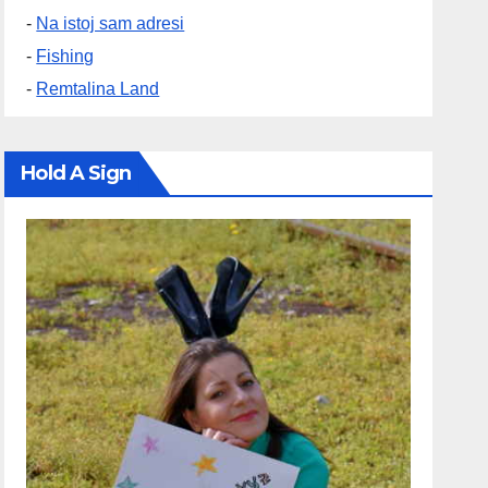
-
Na istoj sam adresi
-
Fishing
-
Remtalina Land
Hold A Sign