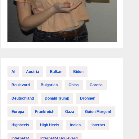
AI
Austria
Balkan
Biden
Boulevard
Bulgarien
China
Corona
Deutschland
Donald Trump
Drohnen
Europa
Frankreich
Gaza
Guten Morgen!
Highheels
High Heels
Indien
Internet
Internet24
Internet24 Boulevard