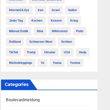
Internet24.xyz
Iran
Israel
Italien
Jeder Tag
Kochen
Kosovo
Krieg
Milorad Dodik
Nina
NiNAvision
Putin
Rußland
Schwarzes Meer
Serbien
TikTok
Trump
Ukraine
USA
Vanja
Wetlookleggings
Yo
Yoana
Yvonne
Categories
Boulevardmeldung