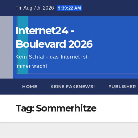
Skip
Fri. Aug 7th, 2026
9:39:23 AM
to
content
Internet24 -
Boulevard 2026
Kein Schlaf - das Internet ist
immer wach!
HOME
KEINE FAKENEWS!
PUBLISHER
Tag:
Sommerhitze