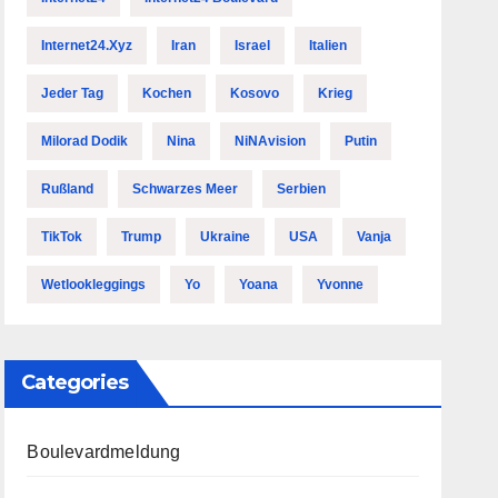
Internet24.xyz
Iran
Israel
Italien
Jeder Tag
Kochen
Kosovo
Krieg
Milorad Dodik
Nina
NiNAvision
Putin
Rußland
Schwarzes Meer
Serbien
TikTok
Trump
Ukraine
USA
Vanja
Wetlookleggings
Yo
Yoana
Yvonne
Categories
Boulevardmeldung