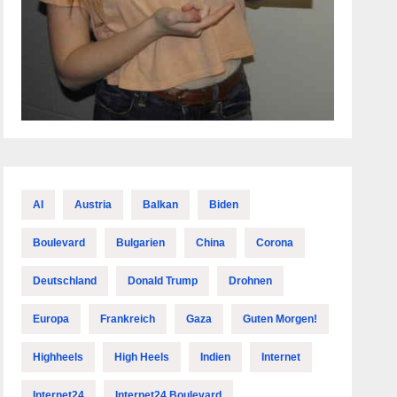
AI
Austria
Balkan
Biden
Boulevard
Bulgarien
China
Corona
Deutschland
Donald Trump
Drohnen
Europa
Frankreich
Gaza
Guten Morgen!
Highheels
High Heels
Indien
Internet
Internet24
Internet24 Boulevard