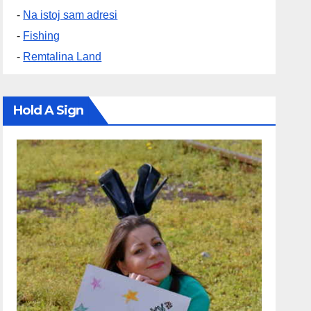
-
Na istoj sam adresi
-
Fishing
-
Remtalina Land
Hold A Sign