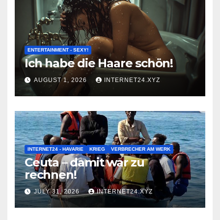
ENTERTAINMENT - SEXY!
Ich habe die Haare schön!
AUGUST 1, 2026
INTERNET24.XYZ
INTERNET24 - HAVARIE
KRIEG
VERBRECHER AM WERK
Ceuta – damit war zu
rechnen!
JULY 31, 2026
INTERNET24.XYZ