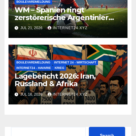
BOULEVARDMELDUNG
WM – Spanien ringt
zerstörerische Argentinier
nieder
JUL 21, 2026
INTERNET24.XYZ
BOULEVARDMELDUNG
INTERNET 24 - WIRTSCHAFT
INTERNET24 - HAVARIE
KRIEG
Lagebericht 2026: Iran,
Russland & Afrika
JUL 16, 2026
INTERNET24.XYZ
Search
Search