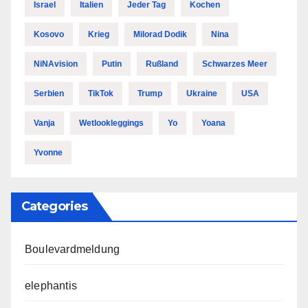
Israel
Italien
Jeder Tag
Kochen
Kosovo
Krieg
Milorad Dodik
Nina
NiNAvision
Putin
Rußland
Schwarzes Meer
Serbien
TikTok
Trump
Ukraine
USA
Vanja
Wetlookleggings
Yo
Yoana
Yvonne
Categories
Boulevardmeldung
elephantis