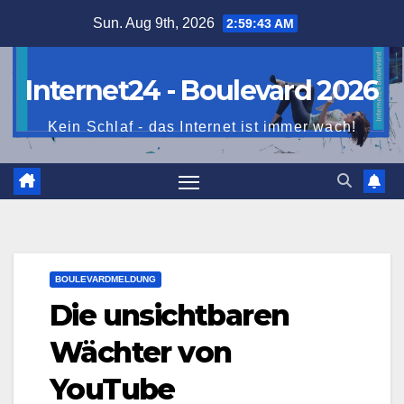
Skip
Sun. Aug 9th, 2026
2:59:45 AM
to
content
Internet24 - Boulevard 2026
Kein Schlaf - das Internet ist immer wach!
BOULEVARDMELDUNG
Die unsichtbaren
Wächter von
YouTube