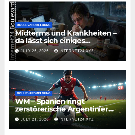
BOULEVARDMELDUNG
Midterms und Krankheiten –
da lässt sich einiges
zusammenbrauen!
JULY 25, 2026
INTERNET24.XYZ
BOULEVARDMELDUNG
WM – Spanien ringt
zerstörerische Argentinier
nieder
JULY 21, 2026
INTERNET24.XYZ