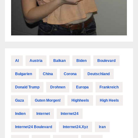
AI
Austria
Balkan
Biden
Boulevard
Bulgarien
China
Corona
Deutschland
Donald Trump
Drohnen
Europa
Frankreich
Gaza
Guten Morgen!
Highheels
High Heels
Indien
Internet
Internet24
Internet24 Boulevard
Internet24.xyz
Iran