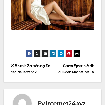
Post
Brutale Zerstörung für
Causa Epstein & die
den Neuanfang?
dunklen Machtzirkel
navigation
By
internet24.xyz