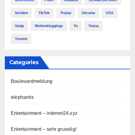
NiNAvision
Putin
Rußland
Schwarzes Meer
Serbien
TikTok
Trump
Ukraine
USA
Vanja
Wetlookleggings
Yo
Yoana
Yvonne
Categories
Boulevardmeldung
elephantis
Entertainment – internet24.xyz
Entertainment – sehr gruselig!