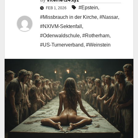
By
internet24.xyz
#Epstein
,
FEB 1, 2026
#Missbrauch in der Kirche
,
#Nassar
,
#NXIVM-Sektenfall
,
#Odenwaldschule
,
#Rotherham
,
#US-Turnerverband
,
#Weinstein