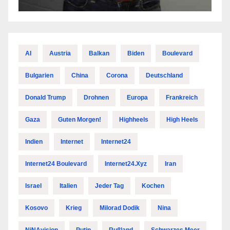
AI
Austria
Balkan
Biden
Boulevard
Bulgarien
China
Corona
Deutschland
Donald Trump
Drohnen
Europa
Frankreich
Gaza
Guten Morgen!
Highheels
High Heels
Indien
Internet
Internet24
Internet24 Boulevard
Internet24.xyz
Iran
Israel
Italien
Jeder Tag
Kochen
Kosovo
Krieg
Milorad Dodik
Nina