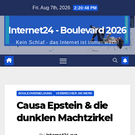
Skip
Fri. Aug 7th, 2026
2:20:49 PM
to
content
Internet24 - Boulevard 2026
Kein Schlaf - das Internet ist immer wach!
BOULEVARDMELDUNG
VERBRECHER AM WERK
Causa Epstein & die
dunklen Machtzirkel