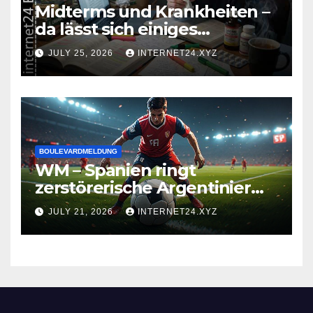
Midterms und Krankheiten –
da lässt sich einiges
zusammenbrauen!
JULY 25, 2026
INTERNET24.XYZ
BOULEVARDMELDUNG
WM – Spanien ringt
zerstörerische Argentinier
nieder
JULY 21, 2026
INTERNET24.XYZ