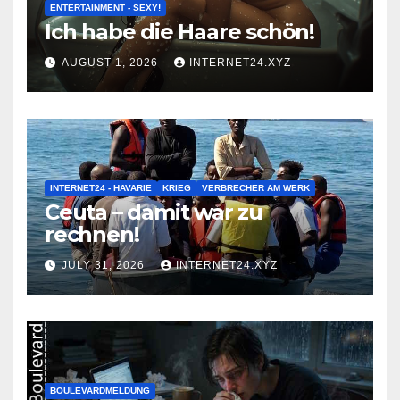
ENTERTAINMENT - SEXY!
Ich habe die Haare schön!
AUGUST 1, 2026
INTERNET24.XYZ
INTERNET24 - HAVARIE
KRIEG
VERBRECHER AM WERK
Ceuta – damit war zu
rechnen!
JULY 31, 2026
INTERNET24.XYZ
BOULEVARDMELDUNG