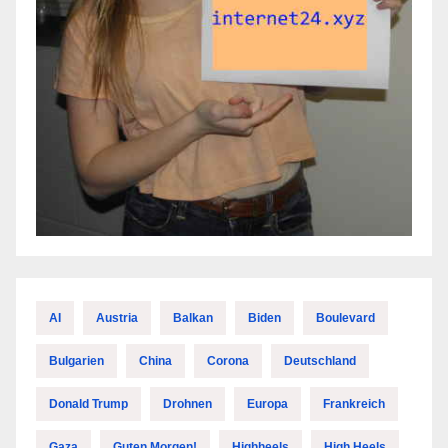
AI
Austria
Balkan
Biden
Boulevard
Bulgarien
China
Corona
Deutschland
Donald Trump
Drohnen
Europa
Frankreich
Gaza
Guten Morgen!
Highheels
High Heels