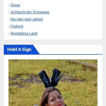
-
Siyax
-
Schlacht der Schweine
-
Na istoj sam adresi
-
Fishing
-
Remtalina Land
Hold A Sign