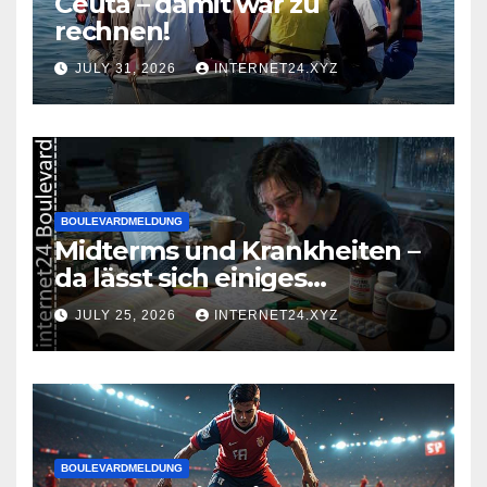
Ceuta – damit war zu
rechnen!
JULY 31, 2026
INTERNET24.XYZ
BOULEVARDMELDUNG
Midterms und Krankheiten –
da lässt sich einiges
zusammenbrauen!
JULY 25, 2026
INTERNET24.XYZ
BOULEVARDMELDUNG