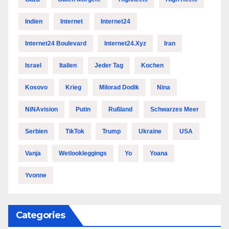
Indien
Internet
Internet24
Internet24 Boulevard
Internet24.xyz
Iran
Israel
Italien
Jeder Tag
Kochen
Kosovo
Krieg
Milorad Dodik
Nina
NiNAvision
Putin
Rußland
Schwarzes Meer
Serbien
TikTok
Trump
Ukraine
USA
Vanja
Wetlookleggings
Yo
Yoana
Yvonne
Categories