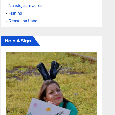
-
Na istoj sam adresi
-
Fishing
-
Remtalina Land
Hold A Sign