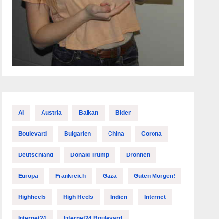
AI
Austria
Balkan
Biden
Boulevard
Bulgarien
China
Corona
Deutschland
Donald Trump
Drohnen
Europa
Frankreich
Gaza
Guten Morgen!
Highheels
High Heels
Indien
Internet
Internet24
Internet24 Boulevard