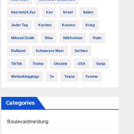
Internet24.xyz
Iran
Israel
Italien
Jeder Tag
Kochen
Kosovo
Krieg
Milorad Dodik
Nina
NiNAvision
Putin
Rußland
Schwarzes Meer
Serbien
TikTok
Trump
Ukraine
USA
Vanja
Wetlookleggings
Yo
Yoana
Yvonne
Categories
Boulevardmeldung