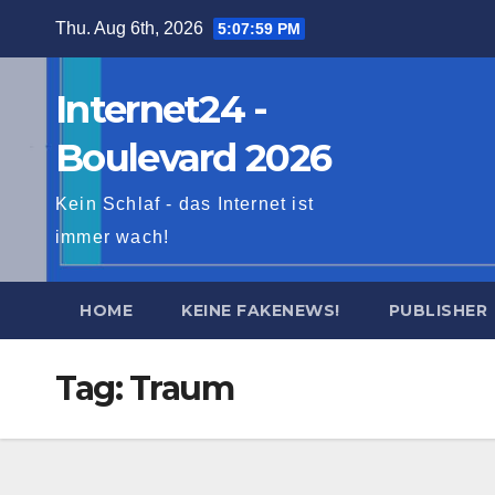
Skip
Thu. Aug 6th, 2026
5:08:00 PM
to
content
Internet24 -
Boulevard 2026
Kein Schlaf - das Internet ist
immer wach!
HOME
KEINE FAKENEWS!
PUBLISHER
Tag:
Traum