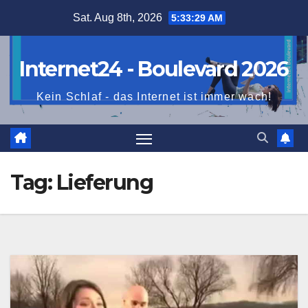
Skip
Sat. Aug 8th, 2026
5:33:30 AM
to
content
Internet24 - Boulevard 2026
Kein Schlaf - das Internet ist immer wach!
Tag:
Lieferung