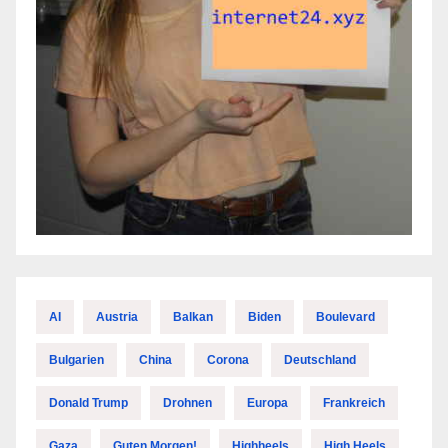
AI
Austria
Balkan
Biden
Boulevard
Bulgarien
China
Corona
Deutschland
Donald Trump
Drohnen
Europa
Frankreich
Gaza
Guten Morgen!
Highheels
High Heels