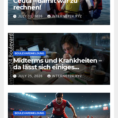
Ceuta – damit war zu
rechnen!
JULY 31, 2026
INTERNET24.XYZ
BOULEVARDMELDUNG
Midterms und Krankheiten –
da lässt sich einiges
zusammenbrauen!
JULY 25, 2026
INTERNET24.XYZ
BOULEVARDMELDUNG