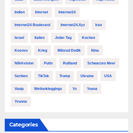
Indien
Internet
Internet24
Internet24 Boulevard
Internet24.xyz
Iran
Israel
Italien
Jeder Tag
Kochen
Kosovo
Krieg
Milorad Dodik
Nina
NiNAvision
Putin
Rußland
Schwarzes Meer
Serbien
TikTok
Trump
Ukraine
USA
Vanja
Wetlookleggings
Yo
Yoana
Yvonne
Categories