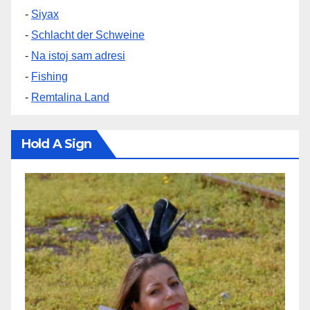
-
Siyax
-
Schlacht der Schweine
-
Na istoj sam adresi
-
Fishing
-
Remtalina Land
Hold A Sign