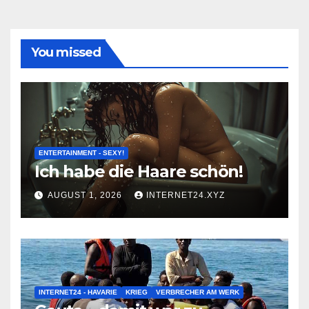
You missed
ENTERTAINMENT - SEXY!
Ich habe die Haare schön!
AUGUST 1, 2026
INTERNET24.XYZ
INTERNET24 - HAVARIE
KRIEG
VERBRECHER AM WERK