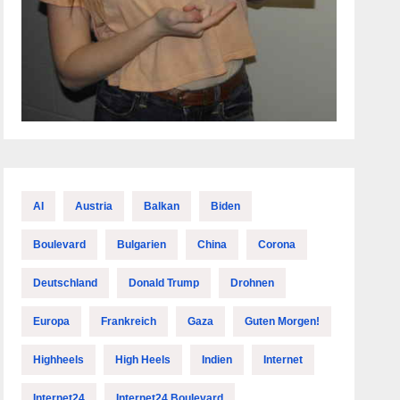
AI
Austria
Balkan
Biden
Boulevard
Bulgarien
China
Corona
Deutschland
Donald Trump
Drohnen
Europa
Frankreich
Gaza
Guten Morgen!
Highheels
High Heels
Indien
Internet
Internet24
Internet24 Boulevard