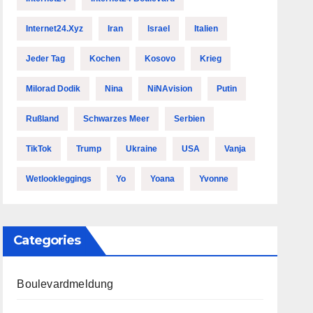
Internet24.xyz
Iran
Israel
Italien
Jeder Tag
Kochen
Kosovo
Krieg
Milorad Dodik
Nina
NiNAvision
Putin
Rußland
Schwarzes Meer
Serbien
TikTok
Trump
Ukraine
USA
Vanja
Wetlookleggings
Yo
Yoana
Yvonne
Categories
Boulevardmeldung