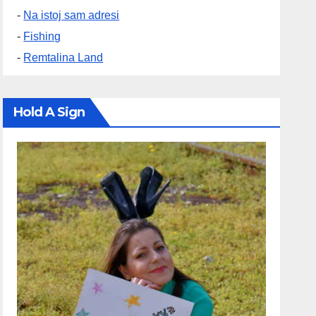
-
Na istoj sam adresi
-
Fishing
-
Remtalina Land
Hold A Sign