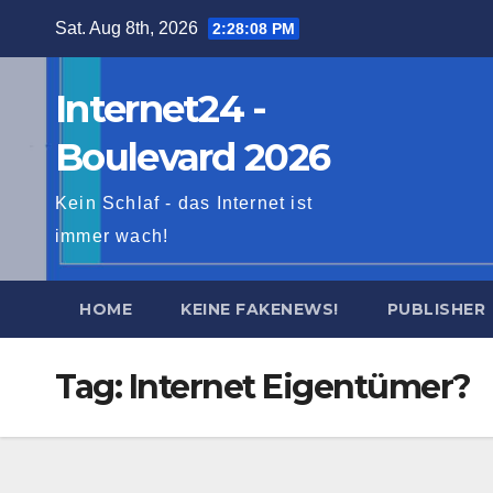
Skip
Sat. Aug 8th, 2026
2:28:09 PM
to
content
Internet24 -
Boulevard 2026
Kein Schlaf - das Internet ist
immer wach!
HOME
KEINE FAKENEWS!
PUBLISHER
Tag:
Internet Eigentümer?