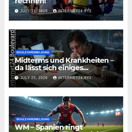
rechnen!
JULY 31, 2026
INTERNET24.XYZ
BOULEVARDMELDUNG
Midterms und Krankheiten –
da lässt sich einiges
zusammenbrauen!
JULY 25, 2026
INTERNET24.XYZ
BOULEVARDMELDUNG
WM – Spanien ringt