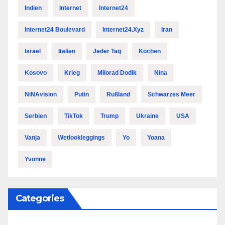
Indien
Internet
Internet24
Internet24 Boulevard
Internet24.xyz
Iran
Israel
Italien
Jeder Tag
Kochen
Kosovo
Krieg
Milorad Dodik
Nina
NiNAvision
Putin
Rußland
Schwarzes Meer
Serbien
TikTok
Trump
Ukraine
USA
Vanja
Wetlookleggings
Yo
Yoana
Yvonne
Categories