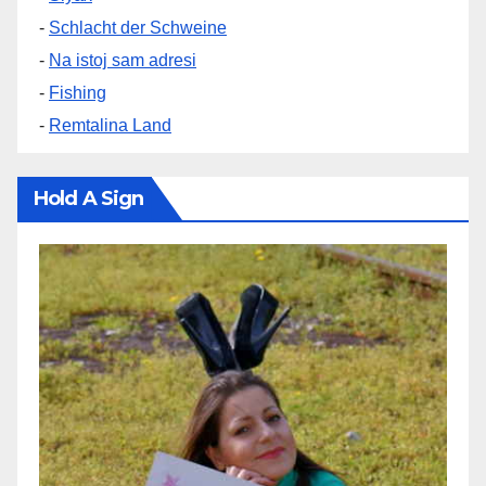
-
Schlacht der Schweine
-
Na istoj sam adresi
-
Fishing
-
Remtalina Land
Hold A Sign