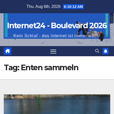
Skip
Thu. Aug 6th, 2026
6:10:13 AM
to
content
Internet24 - Boulevard 2026
Kein Schlaf - das Internet ist immer wach!
Tag:
Enten sammeln