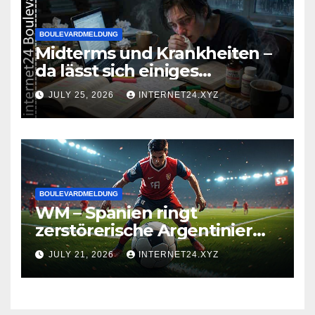
BOULEVARDMELDUNG
Midterms und Krankheiten –
da lässt sich einiges
zusammenbrauen!
JULY 25, 2026
INTERNET24.XYZ
BOULEVARDMELDUNG
WM – Spanien ringt
zerstörerische Argentinier
nieder
JULY 21, 2026
INTERNET24.XYZ