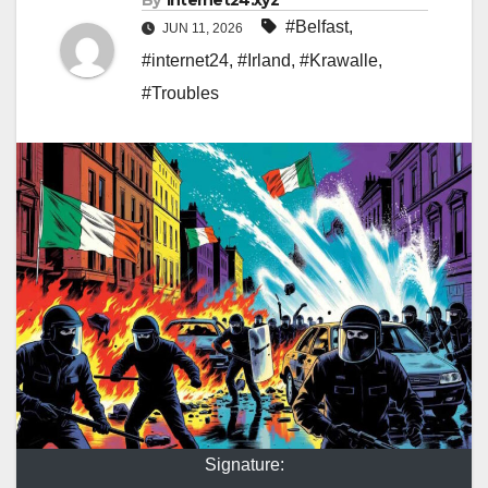
By
internet24.xyz
#Belfast
,
JUN 11, 2026
#internet24
,
#Irland
,
#Krawalle
,
#Troubles
Signature: