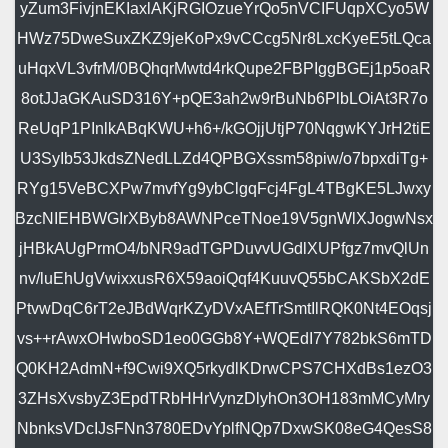
yZum3FivjnEKIaxlAKjRGIOzueYrQo5nVCIFUqpXCyo5W
HWz75DweSuxZKZ9jeKoPx9vCCcg5Nr8LxcKyeE5tLQca
uHqxVL3vfrM/0BQhqrMwtd4rkQupe2FBPIggBGEj1p5oaR
8otJJaGKAuSD316Y+pQE3ah2w9rBuNb6PlbLOiAt3R7o
ReUqP1PInlkABqKWU+h6+/kGOjjUtjP70NqgwKYJrH2tiE
U3SyIb53JkdsZNedLLZd4QPBGXssm58piw/o7bpxdiTg+
RYg15VeBCXPw7mvfYg9ybClgqFcj4FgL4TBgKE5LJwxy
BzcNIEHBWGIrXByb8AWNPceTNoe19V5gnWlXJogwNsx
jHBkAUgPrmO4/bNR9adTGPDuvvUGdlXUPfgz7mvQlUn
nv/luEhUgVwixxusR6X59aoiQqf4KuuvQ55bCAKSbX2dE
PtvwDqC6rT2eJBdWqrKZyDVxAEfTrSmtIlRQK0Nt4EOqsj
vs++rAwxOHwboSD1eo0GGb8Y+WQEdI7Y782bkS6mTD
Q0KH2AdmN+f9Cwi9XQ5rkydlKDrwCPS7CHXdBs1ezO3
3ZHsXvsbyZ3EpdTRbHHrVynzDlyhOn3OH183mMCyMry
NbnksVDcIJsFNn3780EDvYplfNQp7DxwSK08eG4QesS8