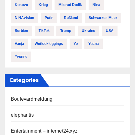
Kosovo
Krieg
Milorad Dodik
Nina
NiNAvision
Putin
Rußland
Schwarzes Meer
Serbien
TikTok
Trump
Ukraine
USA
Vanja
Wetlookleggings
Yo
Yoana
Yvonne
Categories
Boulevardmeldung
elephantis
Entertainment – internet24.xyz