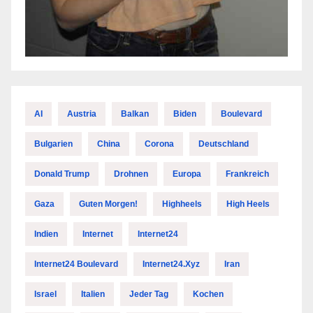
AI
Austria
Balkan
Biden
Boulevard
Bulgarien
China
Corona
Deutschland
Donald Trump
Drohnen
Europa
Frankreich
Gaza
Guten Morgen!
Highheels
High Heels
Indien
Internet
Internet24
Internet24 Boulevard
Internet24.xyz
Iran
Israel
Italien
Jeder Tag
Kochen