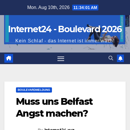
Skip
Mon. Aug 10th, 2026
11:34:02 AM
to
content
Internet24 - Boulevard 2026
Kein Schlaf - das Internet ist immer wach!
BOULEVARDMELDUNG
Muss uns Belfast
Angst machen?