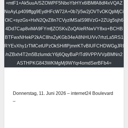
+mtF1+Ak5uuA/SZOWPF5NboYbHYx6lBMfA8df4xVQAZ
NoAyLp409ffgg9EydHFcW72A+0b7ji5w2jOVTvOKQpMjCi
OlC+syzGs+HxN2QvZ8n7CVyzIMSalS98VzG+2ZUg5sjh6
4Dd7Cap8viMA9FYmfjZOSKvZoQAleRNwVY8xo+BCHB
BTFwxNHekP2kAC8hxZyKGb34eA8NHU/Vv7rhzLa5RS1
RYEvXhy1rTMCetUPzOkSHifIPjmrrKTvBIUFCHDWGgJRI
/nZBxh4T2m5BzIumdcY6j6QqyBaP/Td9VPP/VVpBMNn2
ASTHPKG843WKMgMj9WYqr4omdSerBFb4=
Donnerstag, 11. Juni 2026 – internet24 Boulevard
–