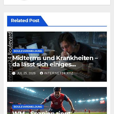
Related Post
BOULEVARDMELDUNG
Midterms und Krankheiten –
da lässt sich einiges
zusammenbrauen!
JUL 25, 2026
INTERNET24.XYZ
BOULEVARDMELDUNG
WM – Spanien ringt