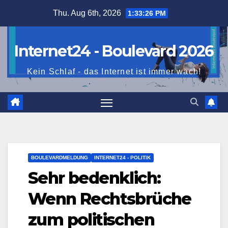
Skip
Thu. Aug 6th, 2026
1:33:27 PM
to
content
Internet24 - Boulevard 2026
Kein Schlaf - das Internet ist immer wach!
BOULEVARDMELDUNG
INTERNET24 - POLITIK
Sehr bedenklich:
Wenn Rechtsbrüche
zum politischen