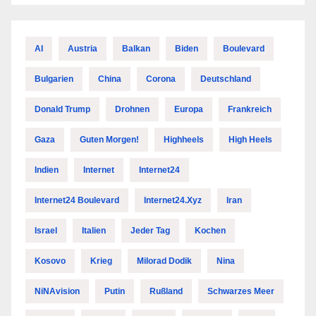
AI
Austria
Balkan
Biden
Boulevard
Bulgarien
China
Corona
Deutschland
Donald Trump
Drohnen
Europa
Frankreich
Gaza
Guten Morgen!
Highheels
High Heels
Indien
Internet
Internet24
Internet24 Boulevard
Internet24.xyz
Iran
Israel
Italien
Jeder Tag
Kochen
Kosovo
Krieg
Milorad Dodik
Nina
NiNAvision
Putin
Rußland
Schwarzes Meer