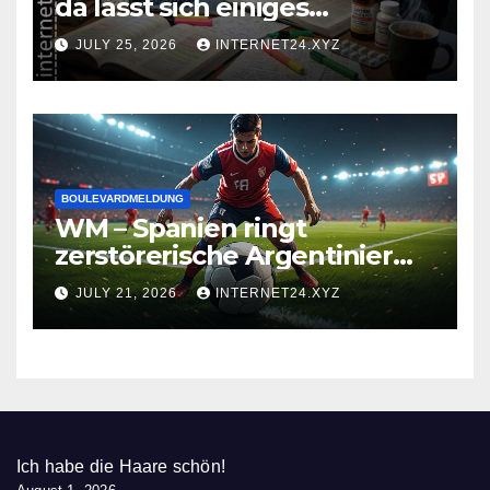
da lässt sich einiges
zusammenbrauen!
JULY 25, 2026
INTERNET24.XYZ
BOULEVARDMELDUNG
WM – Spanien ringt
zerstörerische Argentinier
nieder
JULY 21, 2026
INTERNET24.XYZ
Ich habe die Haare schön!