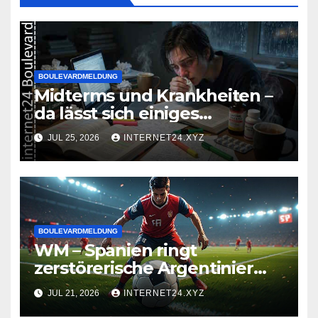
BOULEVARDMELDUNG
Midterms und Krankheiten –
da lässt sich einiges
zusammenbrauen!
JUL 25, 2026
INTERNET24.XYZ
BOULEVARDMELDUNG
WM – Spanien ringt
zerstörerische Argentinier
nieder
JUL 21, 2026
INTERNET24.XYZ