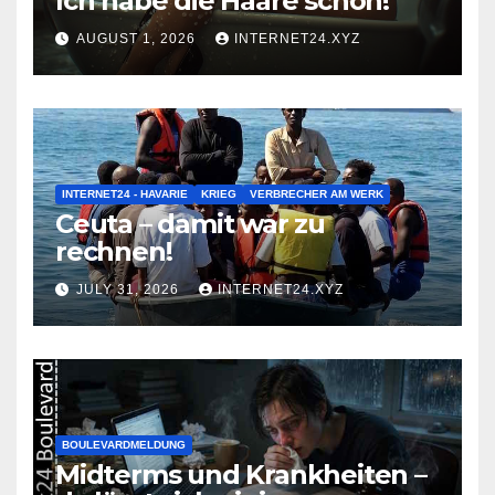
Ich habe die Haare schön!
AUGUST 1, 2026
INTERNET24.XYZ
INTERNET24 - HAVARIE
KRIEG
VERBRECHER AM WERK
Ceuta – damit war zu
rechnen!
JULY 31, 2026
INTERNET24.XYZ
BOULEVARDMELDUNG
Midterms und Krankheiten –