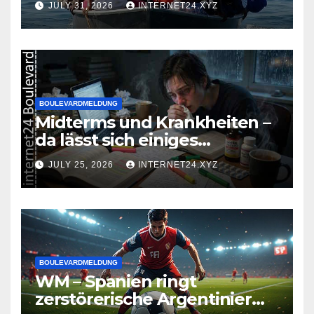
JULY 31, 2026
INTERNET24.XYZ
BOULEVARDMELDUNG
Midterms und Krankheiten –
da lässt sich einiges
zusammenbrauen!
JULY 25, 2026
INTERNET24.XYZ
BOULEVARDMELDUNG
WM – Spanien ringt
zerstörerische Argentinier