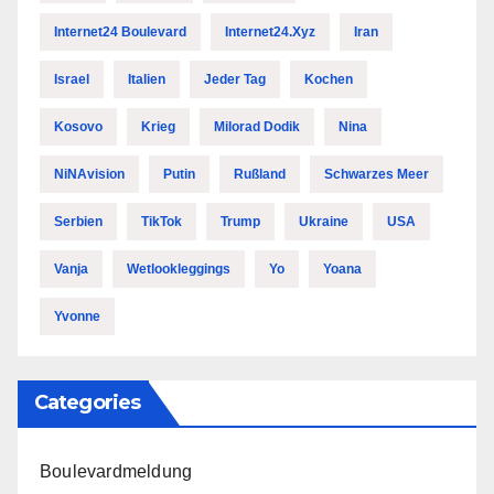
Internet24 Boulevard
Internet24.xyz
Iran
Israel
Italien
Jeder Tag
Kochen
Kosovo
Krieg
Milorad Dodik
Nina
NiNAvision
Putin
Rußland
Schwarzes Meer
Serbien
TikTok
Trump
Ukraine
USA
Vanja
Wetlookleggings
Yo
Yoana
Yvonne
Categories
Boulevardmeldung