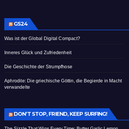
GS24
Was ist der Global Digital Compact?
Inneres Glück und Zufriedenheit
Die Geschichte der Strumpfhose
Aphrodite: Die griechische Göttin, die Begierde in Macht
verwandelte
DON’T STOP, FRIEND, KEEP SURFING!
The Sizzle That Wins Every Time: Butter Garlic Lemon