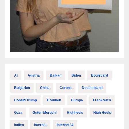
AI
Austria
Balkan
Biden
Boulevard
Bulgarien
China
Corona
Deutschland
Donald Trump
Drohnen
Europa
Frankreich
Gaza
Guten Morgen!
Highheels
High Heels
Indien
Internet
Internet24