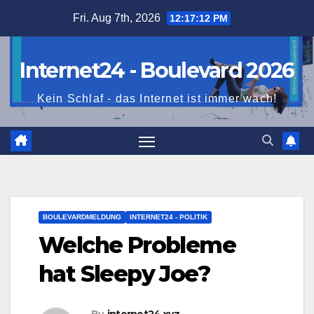
Skip
Fri. Aug 7th, 2026
12:17:14 PM
to
content
Internet24 - Boulevard 2026
Kein Schlaf - das Internet ist immer wach!
BOULEVARDMELDUNG
INTERNET24 - POLITIK
Welche Probleme
hat Sleepy Joe?