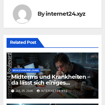
By
internet24.xyz
Related Post
BOULEVARDMELDUNG
Midterms und Krankheiten –
da lässt sich einiges
zusammenbrauen!
JUL 25, 2026
INTERNET24.XYZ