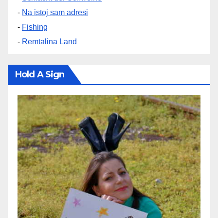
-
Na istoj sam adresi
-
Fishing
-
Remtalina Land
Hold A Sign