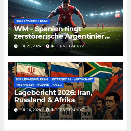
BOULEVARDMELDUNG
WM – Spanien ringt
zerstörerische Argentinier
nieder
JUL 21, 2026
INTERNET24.XYZ
BOULEVARDMELDUNG
INTERNET 24 - WIRTSCHAFT
INTERNET24 - HAVARIE
KRIEG
Lagebericht 2026: Iran,
Russland & Afrika
JUL 16, 2026
INTERNET24.XYZ