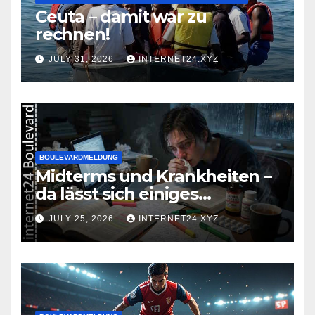
Ceuta – damit war zu
rechnen!
JULY 31, 2026
INTERNET24.XYZ
BOULEVARDMELDUNG
Midterms und Krankheiten –
da lässt sich einiges
zusammenbrauen!
JULY 25, 2026
INTERNET24.XYZ