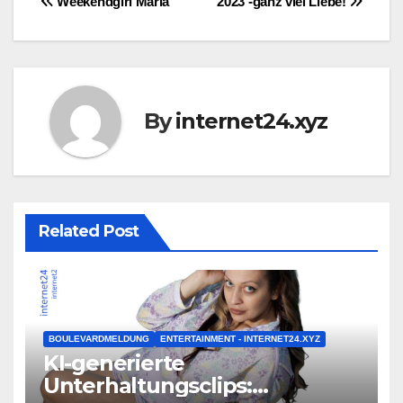
Post
Weekendgirl Maria
2023 -ganz viel Liebe!
navigation
By
internet24.xyz
Related Post
BOULEVARDMELDUNG
ENTERTAINMENT - INTERNET24.XYZ
KI-generierte
Unterhaltungsclips: