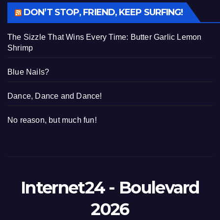
DON’T STOP, FRIEND, KEEP SURFING!
The Sizzle That Wins Every Time: Butter Garlic Lemon
Shrimp
Blue Nails?
Dance, Dance and Dance!
No reason, but much fun!
Internet24 - Boulevard
2026