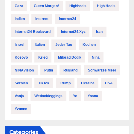
Gaza
Guten Morgen!
Highheels
High Heels
Indien
Internet
Internet24
Internet24 Boulevard
Internet24.xyz
Iran
Israel
Italien
Jeder Tag
Kochen
Kosovo
Krieg
Milorad Dodik
Nina
NiNAvision
Putin
Rußland
Schwarzes Meer
Serbien
TikTok
Trump
Ukraine
USA
Vanja
Wetlookleggings
Yo
Yoana
Yvonne
Categories