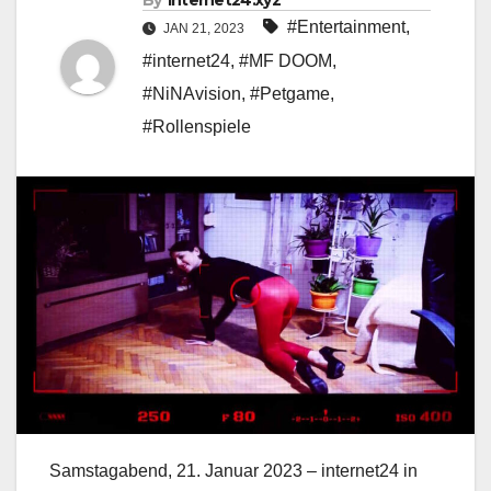
By
internet24.xyz
#Entertainment
,
JAN 21, 2023
#internet24
,
#MF DOOM
,
#NiNAvision
,
#Petgame
,
#Rollenspiele
Samstagabend, 21. Januar 2023 – internet24 in