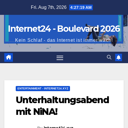
Skip
Fri. Aug 7th, 2026
4:27:20 AM
to
content
Internet24 - Boulevard 2026
Kein Schlaf - das Internet ist immer wach!
ENTERTAINMENT - INTERNET24.XYZ
Unterhaltungsabend
mit NiNA!