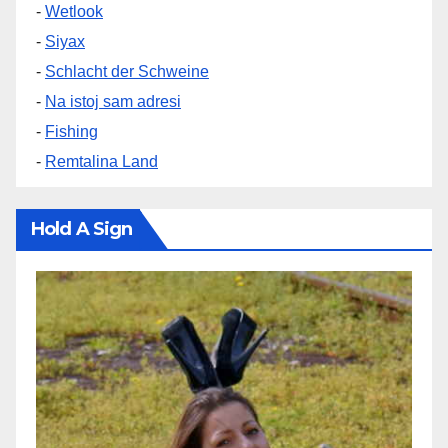
-
Wetlook
-
Siyax
-
Schlacht der Schweine
-
Na istoj sam adresi
-
Fishing
-
Remtalina Land
Hold A Sign