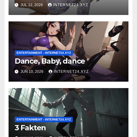
Trendanalyse
JUL 12, 2026
INTERNET24.XYZ
ENTERTAINMENT - INTERNET24.XYZ
Dance, Baby, dance
JUN 10, 2026
INTERNET24.XYZ
ENTERTAINMENT - INTERNET24.XYZ
3 Fakten