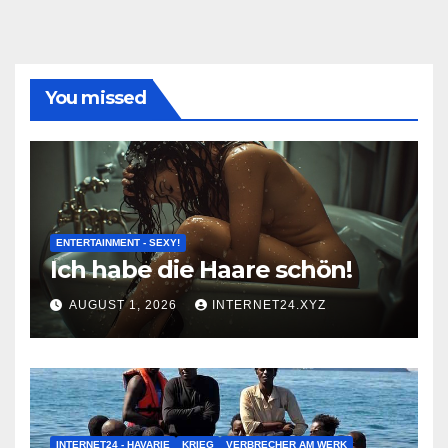
You missed
ENTERTAINMENT - SEXY!
Ich habe die Haare schön!
AUGUST 1, 2026
INTERNET24.XYZ
INTERNET24 - HAVARIE
KRIEG
VERBRECHER AM WERK