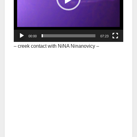
00:00
07:23
– creek contact with NiNA Ninanovicy –