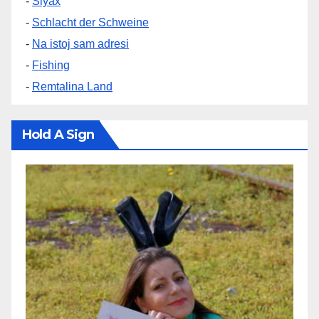
-
Siyax
-
Schlacht der Schweine
-
Na istoj sam adresi
-
Fishing
-
Remtalina Land
Hold A Sign