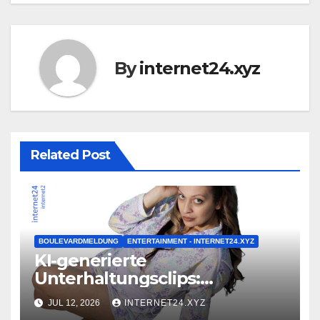
By
internet24.xyz
Related Post
BOULEVARDMELDUNG
ENTERTAINMENT - INTERNET24.XYZ
KI-generierte
Unterhaltungsclips:
Trendanalyse
JUL 12, 2026
INTERNET24.XYZ