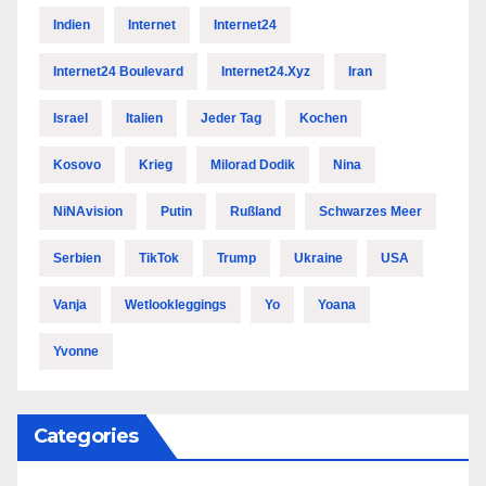
Indien
Internet
Internet24
Internet24 Boulevard
Internet24.xyz
Iran
Israel
Italien
Jeder Tag
Kochen
Kosovo
Krieg
Milorad Dodik
Nina
NiNAvision
Putin
Rußland
Schwarzes Meer
Serbien
TikTok
Trump
Ukraine
USA
Vanja
Wetlookleggings
Yo
Yoana
Yvonne
Categories