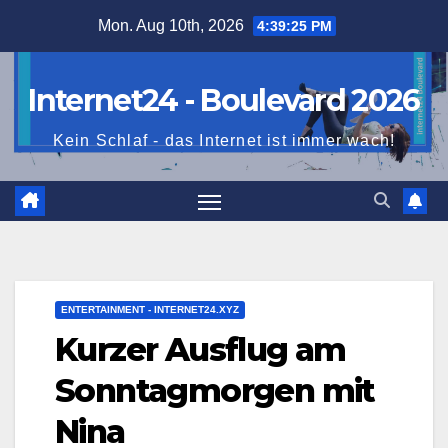
Skip
Mon. Aug 10th, 2026
4:39:26 PM
to
content
Internet24 - Boulevard 2026
Kein Schlaf - das Internet ist immer wach!
ENTERTAINMENT - INTERNET24.XYZ
Kurzer Ausflug am
Sonntagmorgen mit
Nina