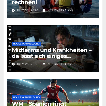
rechnen!
JULY 31, 2026
INTERNET24.XYZ
BOULEVARDMELDUNG
Midterms und Krankheiten –
da lässt sich einiges
zusammenbrauen!
JULY 25, 2026
INTERNET24.XYZ
BOULEVARDMELDUNG
WM – Spanien ringt