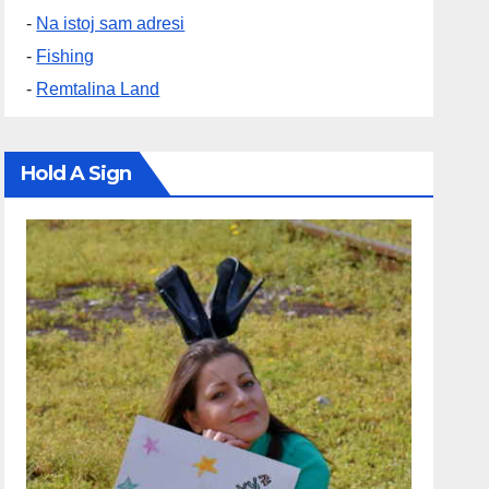
-
Na istoj sam adresi
-
Fishing
-
Remtalina Land
Hold A Sign