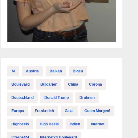
AI
Austria
Balkan
Biden
Boulevard
Bulgarien
China
Corona
Deutschland
Donald Trump
Drohnen
Europa
Frankreich
Gaza
Guten Morgen!
Highheels
High Heels
Indien
Internet
Internet24
Internet24 Boulevard