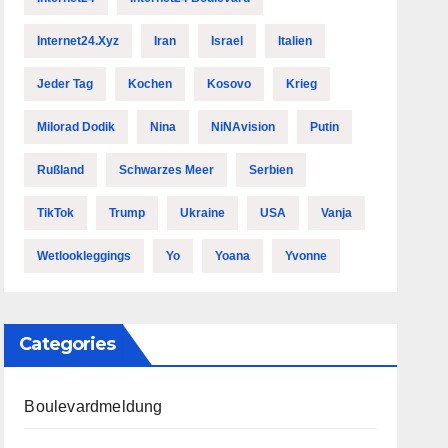
Internet24.xyz
Iran
Israel
Italien
Jeder Tag
Kochen
Kosovo
Krieg
Milorad Dodik
Nina
NiNAvision
Putin
Rußland
Schwarzes Meer
Serbien
TikTok
Trump
Ukraine
USA
Vanja
Wetlookleggings
Yo
Yoana
Yvonne
Categories
Boulevardmeldung