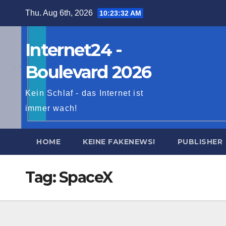
Skip
Thu. Aug 6th, 2026
10:23:34 AM
to
content
Internet24 -
Boulevard 2026
Kein Schlaf - das Internet ist
immer wach!
HOME
KEINE FAKENEWS!
PUBLISHER
Tag:
SpaceX