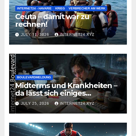
INTERNET24 - HAVARIE
KRIEG
VERBRECHER AM WERK
Ceuta – damit war zu
rechnen!
JULY 31, 2026
INTERNET24.XYZ
BOULEVARDMELDUNG
Midterms und Krankheiten –
da lässt sich einiges
zusammenbrauen!
JULY 25, 2026
INTERNET24.XYZ