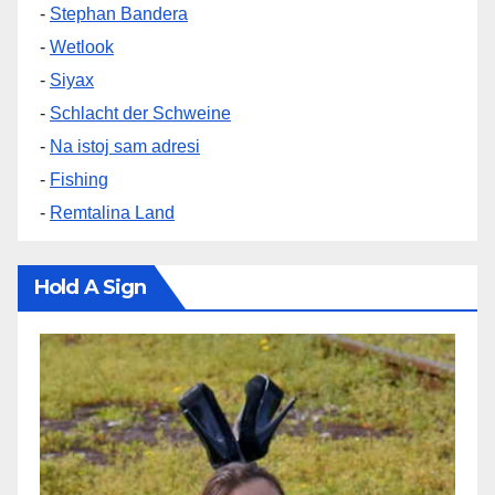
-
Stephan Bandera
-
Wetlook
-
Siyax
-
Schlacht der Schweine
-
Na istoj sam adresi
-
Fishing
-
Remtalina Land
Hold A Sign