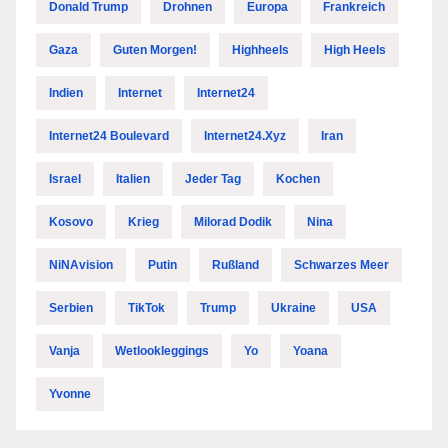
Donald Trump
Drohnen
Europa
Frankreich
Gaza
Guten Morgen!
Highheels
High Heels
Indien
Internet
Internet24
Internet24 Boulevard
Internet24.xyz
Iran
Israel
Italien
Jeder Tag
Kochen
Kosovo
Krieg
Milorad Dodik
Nina
NiNAvision
Putin
Rußland
Schwarzes Meer
Serbien
TikTok
Trump
Ukraine
USA
Vanja
Wetlookleggings
Yo
Yoana
Yvonne