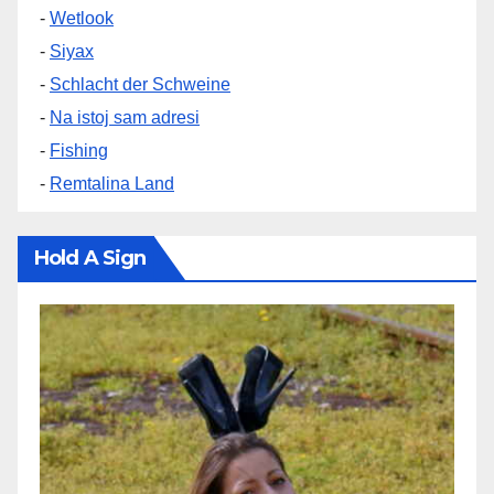
-
Wetlook
-
Siyax
-
Schlacht der Schweine
-
Na istoj sam adresi
-
Fishing
-
Remtalina Land
Hold A Sign