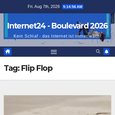
Skip
Fri. Aug 7th, 2026
5:14:57 AM
to
content
Internet24 - Boulevard 2026
Kein Schlaf - das Internet ist immer wach!
Tag:
Flip Flop