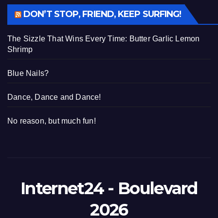
DON’T STOP, FRIEND, KEEP SURFING!
The Sizzle That Wins Every Time: Butter Garlic Lemon
Shrimp
Blue Nails?
Dance, Dance and Dance!
No reason, but much fun!
Internet24 - Boulevard
2026