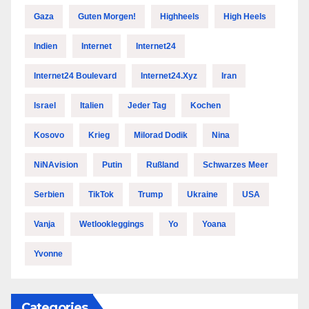
Gaza
Guten Morgen!
Highheels
High Heels
Indien
Internet
Internet24
Internet24 Boulevard
Internet24.xyz
Iran
Israel
Italien
Jeder Tag
Kochen
Kosovo
Krieg
Milorad Dodik
Nina
NiNAvision
Putin
Rußland
Schwarzes Meer
Serbien
TikTok
Trump
Ukraine
USA
Vanja
Wetlookleggings
Yo
Yoana
Yvonne
Categories