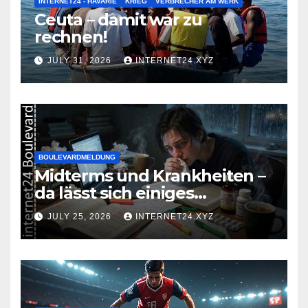
INTERNET24 - HAVARIE
KRIEG
VERBRECHER AM WERK
Ceuta – damit war zu
rechnen!
JULY 31, 2026
INTERNET24.XYZ
BOULEVARDMELDUNG
Midterms und Krankheiten –
da lässt sich einiges
zusammenbrauen!
JULY 25, 2026
INTERNET24.XYZ