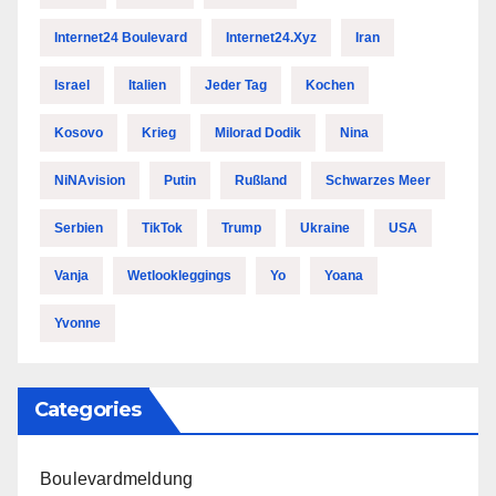
Internet24 Boulevard
Internet24.xyz
Iran
Israel
Italien
Jeder Tag
Kochen
Kosovo
Krieg
Milorad Dodik
Nina
NiNAvision
Putin
Rußland
Schwarzes Meer
Serbien
TikTok
Trump
Ukraine
USA
Vanja
Wetlookleggings
Yo
Yoana
Yvonne
Categories
Boulevardmeldung