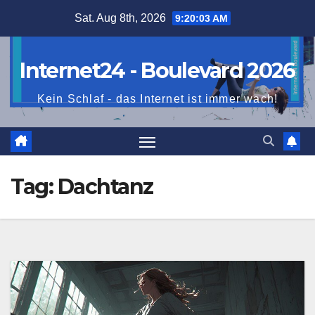
Skip
Sat. Aug 8th, 2026
9:20:04 AM
to
content
Internet24 - Boulevard 2026
Kein Schlaf - das Internet ist immer wach!
Tag:
Dachtanz