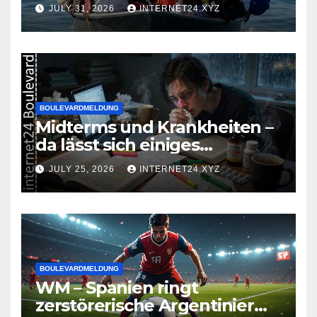
JULY 31, 2026
INTERNET24.XYZ
BOULEVARDMELDUNG
Midterms und Krankheiten –
da lässt sich einiges
zusammenbrauen!
JULY 25, 2026
INTERNET24.XYZ
BOULEVARDMELDUNG
WM – Spanien ringt
zerstörerische Argentinier