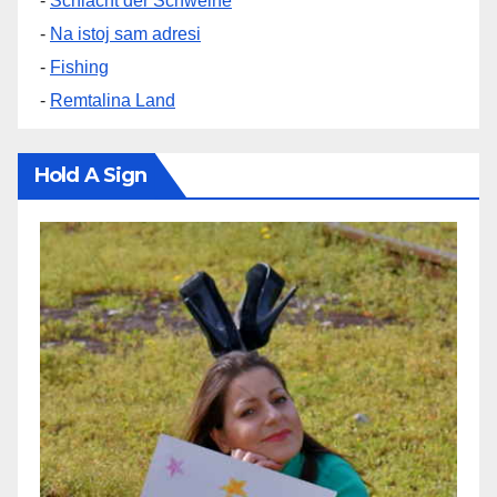
-
Schlacht der Schweine
-
Na istoj sam adresi
-
Fishing
-
Remtalina Land
Hold A Sign