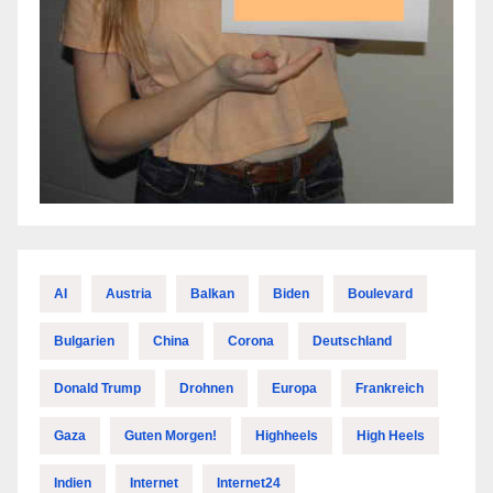
AI
Austria
Balkan
Biden
Boulevard
Bulgarien
China
Corona
Deutschland
Donald Trump
Drohnen
Europa
Frankreich
Gaza
Guten Morgen!
Highheels
High Heels
Indien
Internet
Internet24