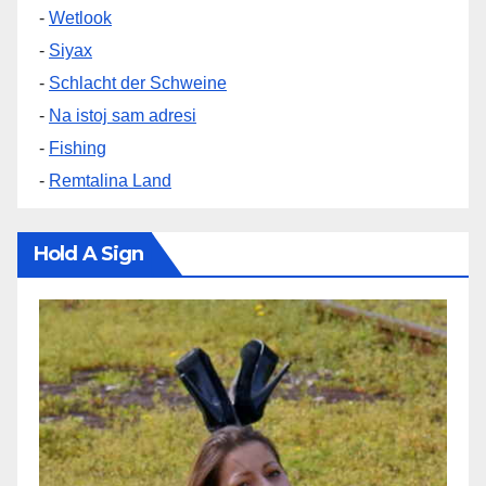
-
Wetlook
-
Siyax
-
Schlacht der Schweine
-
Na istoj sam adresi
-
Fishing
-
Remtalina Land
Hold A Sign