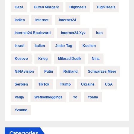
Gaza
Guten Morgen!
Highheels
High Heels
Indien
Internet
Internet24
Internet24 Boulevard
Internet24.xyz
Iran
Israel
Italien
Jeder Tag
Kochen
Kosovo
Krieg
Milorad Dodik
Nina
NiNAvision
Putin
Rußland
Schwarzes Meer
Serbien
TikTok
Trump
Ukraine
USA
Vanja
Wetlookleggings
Yo
Yoana
Yvonne
Categories