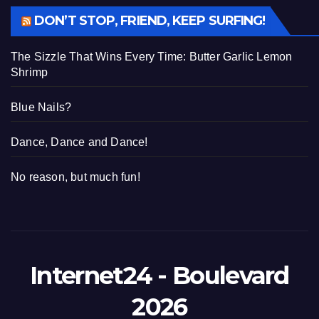
DON’T STOP, FRIEND, KEEP SURFING!
The Sizzle That Wins Every Time: Butter Garlic Lemon
Shrimp
Blue Nails?
Dance, Dance and Dance!
No reason, but much fun!
Internet24 - Boulevard
2026