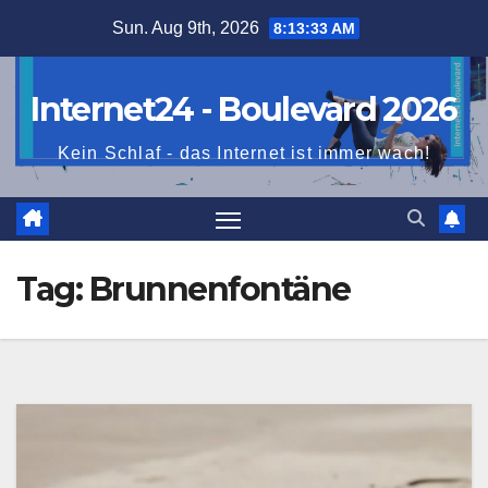
Skip
Sun. Aug 9th, 2026
8:13:34 AM
to
content
Internet24 - Boulevard 2026
Kein Schlaf - das Internet ist immer wach!
Tag:
Brunnenfontäne