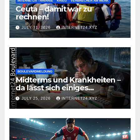
INTERNET24 - HAVARIE
KRIEG
VERBRECHER AM WERK
Ceuta – damit war zu
rechnen!
JULY 31, 2026
INTERNET24.XYZ
BOULEVARDMELDUNG
Midterms und Krankheiten –
da lässt sich einiges
zusammenbrauen!
JULY 25, 2026
INTERNET24.XYZ